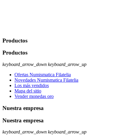
comerciales/transaccionales con los usuarios interesados.
Legitimación: Consentimiento del usuario interesado. Destinatarios:
No se cederán datos a terceros, salvo autorización expresa del
usuario u obligación o permiso legal. Derechos: Acceso,
rectificación, supresión y oposición, entre otros. Para saber cómo
ejercer estos derechos visite nuestra página de
protección de datos
.
Productos
Productos
keyboard_arrow_down
keyboard_arrow_up
Ofertas Numismatica Filatelia
Novedades Numismatica Filatelia
Los más vendidos
Mapa del sitio
Vender monedas oro
Nuestra empresa
Nuestra empresa
keyboard_arrow_down
keyboard_arrow_up