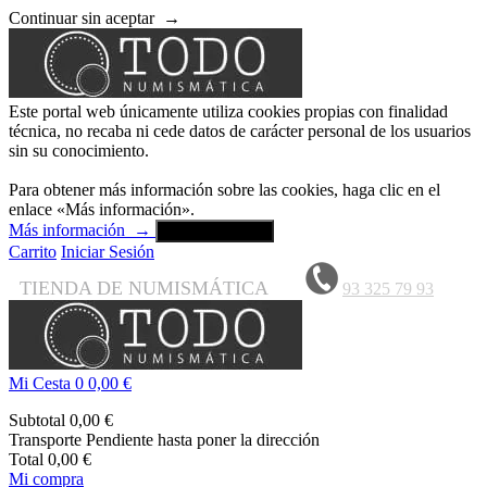
Continuar sin aceptar
→
Este portal web únicamente utiliza cookies propias con finalidad
técnica, no recaba ni cede datos de carácter personal de los usuarios
sin su conocimiento.
Para obtener más información sobre las cookies, haga clic en el
enlace «Más información».
Más información
→
Aceptar y cerrar
Carrito
Iniciar Sesión
TIENDA DE NUMISMÁTICA
93 325 79 93
Mi Cesta
0
0,00 €
Subtotal
0,00 €
Transporte
Pendiente hasta poner la dirección
Total
0,00 €
Mi compra