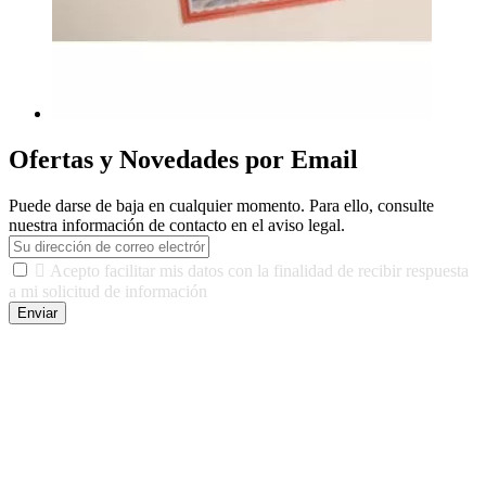
Ofertas y Novedades por Email
Puede darse de baja en cualquier momento. Para ello, consulte
nuestra información de contacto en el aviso legal.

Acepto facilitar mis datos con la finalidad de recibir respuesta
a mi solicitud de información
Enviar
De conformidad con las leyes y normativas aplicables, tienes
derecho a acceder, rectificar, limitar el tratamiento, oposición,
portabilidad y supresión de tus datos. Responsable De Tratamiento:
Javier Agustin Lopez Berdejo Finalidad: Mantener relaciones
comerciales/transaccionales con los usuarios interesados.
Legitimación: Consentimiento del usuario interesado. Destinatarios:
No se cederán datos a terceros, salvo autorización expresa del
usuario u obligación o permiso legal. Derechos: Acceso,