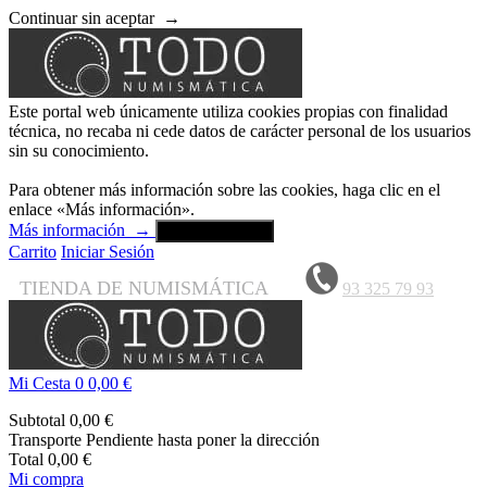
Continuar sin aceptar
→
Este portal web únicamente utiliza cookies propias con finalidad
técnica, no recaba ni cede datos de carácter personal de los usuarios
sin su conocimiento.
Para obtener más información sobre las cookies, haga clic en el
enlace «Más información».
Más información
→
Aceptar y cerrar
Carrito
Iniciar Sesión
TIENDA DE NUMISMÁTICA
93 325 79 93
Mi Cesta
0
0,00 €
Subtotal
0,00 €
Transporte
Pendiente hasta poner la dirección
Total
0,00 €
Mi compra