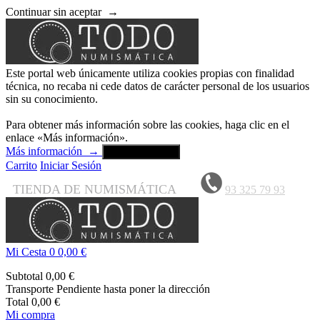
Continuar sin aceptar
→
Este portal web únicamente utiliza cookies propias con finalidad
técnica, no recaba ni cede datos de carácter personal de los usuarios
sin su conocimiento.
Para obtener más información sobre las cookies, haga clic en el
enlace «Más información».
Más información
→
Aceptar y cerrar
Carrito
Iniciar Sesión
TIENDA DE NUMISMÁTICA
93 325 79 93
Mi Cesta
0
0,00 €
Subtotal
0,00 €
Transporte
Pendiente hasta poner la dirección
Total
0,00 €
Mi compra