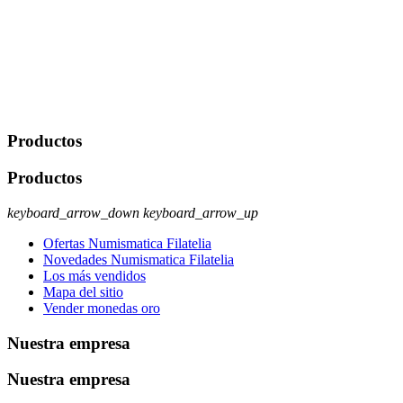
Javier Agustin Lopez Berdejo Finalidad: Mantener relaciones
comerciales/transaccionales con los usuarios interesados.
Legitimación: Consentimiento del usuario interesado. Destinatarios:
No se cederán datos a terceros, salvo autorización expresa del
usuario u obligación o permiso legal. Derechos: Acceso,
rectificación, supresión y oposición, entre otros. Para saber cómo
ejercer estos derechos visite nuestra página de
protección de datos
.
Productos
Productos
keyboard_arrow_down
keyboard_arrow_up
Ofertas Numismatica Filatelia
Novedades Numismatica Filatelia
Los más vendidos
Mapa del sitio
Vender monedas oro
Nuestra empresa
Nuestra empresa