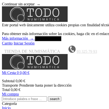
Continuar sin aceptar
→
Este portal web únicamente utiliza cookies propias con finalidad técni
Para obtener más información sobre las cookies, haga clic en el enla
Más información
→
Aceptar y cerrar
Carrito
Iniciar Sesión
TIENDA DE NUMISMÁTICA
93 325 79 93
Mi Cesta
0
0,00 €
Subtotal
0,00 €
Transporte
Pendiente hasta poner la dirección
Total
0,00 €
Mi compra
search
Categoría
Inicio