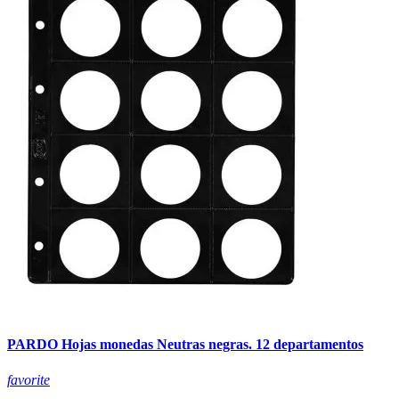
PARDO Hojas monedas Neutras negras. 12 departamentos
favorite