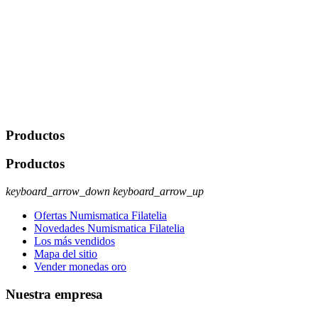
derecho a acceder, rectificar, limitar el tratamiento, oposición,
portabilidad y supresión de tus datos. Responsable De Tratamiento:
Javier Agustin Lopez Berdejo Finalidad: Mantener relaciones
comerciales/transaccionales con los usuarios interesados.
Legitimación: Consentimiento del usuario interesado. Destinatarios:
No se cederán datos a terceros, salvo autorización expresa del
usuario u obligación o permiso legal. Derechos: Acceso,
rectificación, supresión y oposición, entre otros. Para saber cómo
ejercer estos derechos visite nuestra página de
protección de datos
.
Productos
Productos
keyboard_arrow_down
keyboard_arrow_up
Ofertas Numismatica Filatelia
Novedades Numismatica Filatelia
Los más vendidos
Mapa del sitio
Vender monedas oro
Nuestra empresa