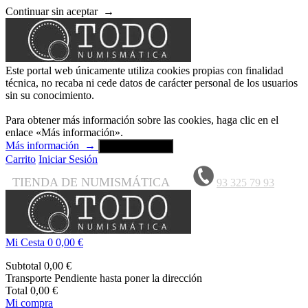
Continuar sin aceptar
→
Este portal web únicamente utiliza cookies propias con finalidad
técnica, no recaba ni cede datos de carácter personal de los usuarios
sin su conocimiento.
Para obtener más información sobre las cookies, haga clic en el
enlace «Más información».
Más información
→
Aceptar y cerrar
Carrito
Iniciar Sesión
TIENDA DE NUMISMÁTICA
93 325 79 93
Mi Cesta
0
0,00 €
Subtotal
0,00 €
Transporte
Pendiente hasta poner la dirección
Total
0,00 €
Mi compra