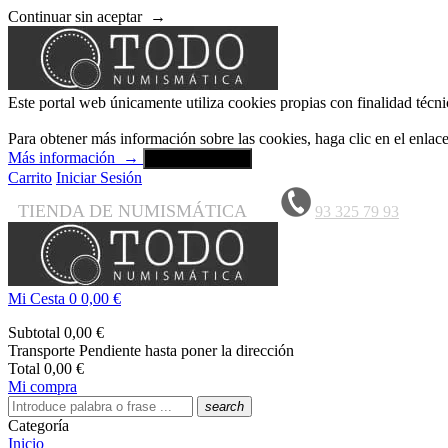
Continuar sin aceptar
→
Este portal web únicamente utiliza cookies propias con finalidad técni
Para obtener más información sobre las cookies, haga clic en el enla
Más información
→
Aceptar y cerrar
Carrito
Iniciar Sesión
TIENDA DE NUMISMÁTICA
93 325 79 93
Mi Cesta
0
0,00 €
Subtotal
0,00 €
Transporte
Pendiente hasta poner la dirección
Total
0,00 €
Mi compra
search
Categoría
Inicio