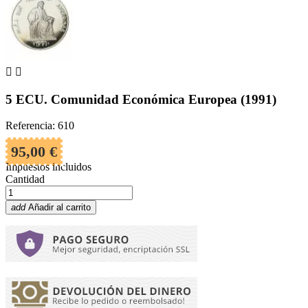


5 ECU. Comunidad Económica Europea (1991)
Referencia: 610
95,00 €
Impuestos incluidos
Cantidad
add
Añadir al carrito