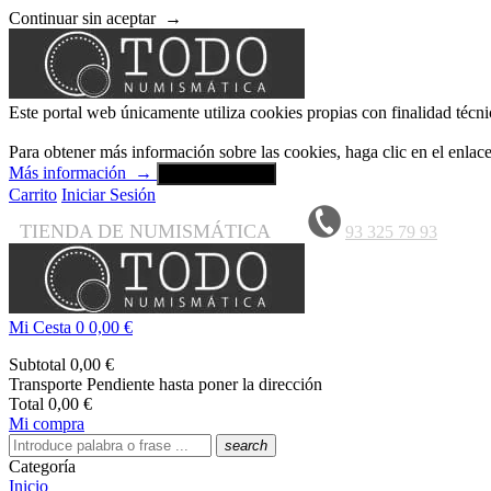
Continuar sin aceptar
→
Este portal web únicamente utiliza cookies propias con finalidad técni
Para obtener más información sobre las cookies, haga clic en el enla
Más información
→
Aceptar y cerrar
Carrito
Iniciar Sesión
TIENDA DE NUMISMÁTICA
93 325 79 93
Mi Cesta
0
0,00 €
Subtotal
0,00 €
Transporte
Pendiente hasta poner la dirección
Total
0,00 €
Mi compra
search
Categoría
Inicio