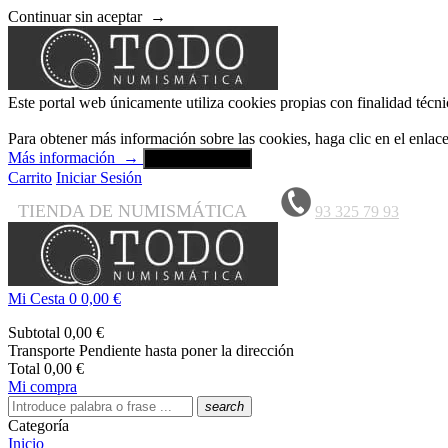
Continuar sin aceptar
→
Este portal web únicamente utiliza cookies propias con finalidad técni
Para obtener más información sobre las cookies, haga clic en el enla
Más información
→
Aceptar y cerrar
Carrito
Iniciar Sesión
TIENDA DE NUMISMÁTICA
93 325 79 93
Mi Cesta
0
0,00 €
Subtotal
0,00 €
Transporte
Pendiente hasta poner la dirección
Total
0,00 €
Mi compra
search
Categoría
Inicio