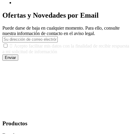
Ofertas y Novedades por Email
Puede darse de baja en cualquier momento. Para ello, consulte
nuestra información de contacto en el aviso legal.

Acepto facilitar mis datos con la finalidad de recibir respuesta
a mi solicitud de información
Enviar
De conformidad con las leyes y normativas aplicables, tienes
derecho a acceder, rectificar, limitar el tratamiento, oposición,
portabilidad y supresión de tus datos. Responsable De Tratamiento:
Javier Agustin Lopez Berdejo Finalidad: Mantener relaciones
comerciales/transaccionales con los usuarios interesados.
Legitimación: Consentimiento del usuario interesado. Destinatarios:
No se cederán datos a terceros, salvo autorización expresa del
usuario u obligación o permiso legal. Derechos: Acceso,
rectificación, supresión y oposición, entre otros. Para saber cómo
ejercer estos derechos visite nuestra página de
protección de datos
.
Productos