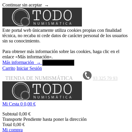
Continuar sin aceptar
→
Este portal web únicamente utiliza cookies propias con finalidad
técnica, no recaba ni cede datos de carácter personal de los usuarios
sin su conocimiento.
Para obtener más información sobre las cookies, haga clic en el
enlace «Más información».
Más información
→
Aceptar y cerrar
Carrito
Iniciar Sesión
TIENDA DE NUMISMÁTICA
93 325 79 93
Mi Cesta
0
0,00 €
Subtotal
0,00 €
Transporte
Pendiente hasta poner la dirección
Total
0,00 €
Mi compra