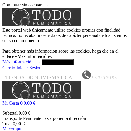
Continuar sin aceptar
→
Este portal web únicamente utiliza cookies propias con finalidad
técnica, no recaba ni cede datos de carácter personal de los usuarios
sin su conocimiento.
Para obtener más información sobre las cookies, haga clic en el
enlace «Más información».
Más información
→
Aceptar y cerrar
Carrito
Iniciar Sesión
TIENDA DE NUMISMÁTICA
93 325 79 93
Mi Cesta
0
0,00 €
Subtotal
0,00 €
Transporte
Pendiente hasta poner la dirección
Total
0,00 €
Mi compra