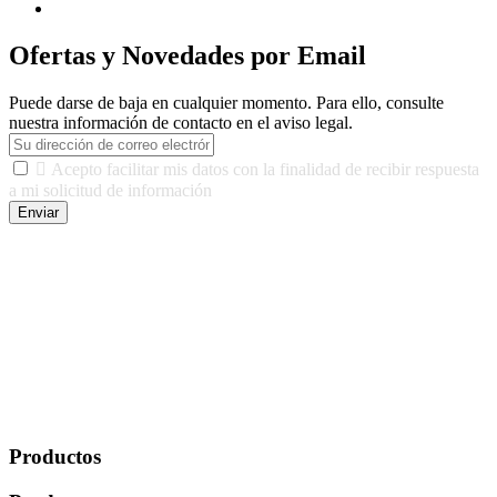
Ofertas y Novedades por Email
Puede darse de baja en cualquier momento. Para ello, consulte
nuestra información de contacto en el aviso legal.

Acepto facilitar mis datos con la finalidad de recibir respuesta
a mi solicitud de información
Enviar
De conformidad con las leyes y normativas aplicables, tienes
derecho a acceder, rectificar, limitar el tratamiento, oposición,
portabilidad y supresión de tus datos. Responsable De Tratamiento:
Javier Agustin Lopez Berdejo Finalidad: Mantener relaciones
comerciales/transaccionales con los usuarios interesados.
Legitimación: Consentimiento del usuario interesado. Destinatarios:
No se cederán datos a terceros, salvo autorización expresa del
usuario u obligación o permiso legal. Derechos: Acceso,
rectificación, supresión y oposición, entre otros. Para saber cómo
ejercer estos derechos visite nuestra página de
protección de datos
.
Productos