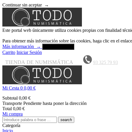
Continuar sin aceptar
→
Este portal web únicamente utiliza cookies propias con finalidad técni
Para obtener más información sobre las cookies, haga clic en el enla
Más información
→
Aceptar y cerrar
Carrito
Iniciar Sesión
TIENDA DE NUMISMÁTICA
93 325 79 93
Mi Cesta
0
0,00 €
Subtotal
0,00 €
Transporte
Pendiente hasta poner la dirección
Total
0,00 €
Mi compra
search
Categoría
Inicio