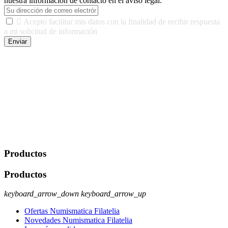
nuestra información de contacto en el aviso legal.

Acepto facilitar mis datos con la finalidad de recibir respuesta
a mi solicitud de información
Enviar
De conformidad con las leyes y normativas aplicables, tienes
derecho a acceder, rectificar, limitar el tratamiento, oposición,
portabilidad y supresión de tus datos. Responsable De Tratamiento:
Javier Agustin Lopez Berdejo Finalidad: Mantener relaciones
comerciales/transaccionales con los usuarios interesados.
Legitimación: Consentimiento del usuario interesado. Destinatarios:
No se cederán datos a terceros, salvo autorización expresa del
usuario u obligación o permiso legal. Derechos: Acceso,
rectificación, supresión y oposición, entre otros. Para saber cómo
ejercer estos derechos visite nuestra página de
protección de datos
.
Productos
Productos
keyboard_arrow_down
keyboard_arrow_up
Ofertas Numismatica Filatelia
Novedades Numismatica Filatelia