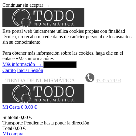
Continuar sin aceptar
→
Este portal web únicamente utiliza cookies propias con finalidad
técnica, no recaba ni cede datos de carácter personal de los usuarios
sin su conocimiento.
Para obtener más información sobre las cookies, haga clic en el
enlace «Más información».
Más información
→
Aceptar y cerrar
Carrito
Iniciar Sesión
TIENDA DE NUMISMÁTICA
93 325 79 93
Mi Cesta
0
0,00 €
Subtotal
0,00 €
Transporte
Pendiente hasta poner la dirección
Total
0,00 €
Mi compra