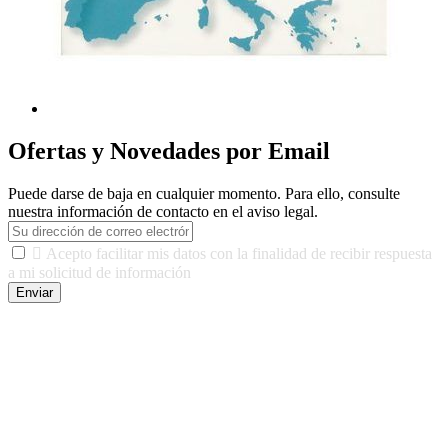
Ofertas y Novedades por Email
Puede darse de baja en cualquier momento. Para ello, consulte
nuestra información de contacto en el aviso legal.

Acepto facilitar mis datos con la finalidad de recibir respuesta
a mi solicitud de información
Enviar
De conformidad con las leyes y normativas aplicables, tienes
derecho a acceder, rectificar, limitar el tratamiento, oposición,
portabilidad y supresión de tus datos. Responsable De Tratamiento:
Javier Agustin Lopez Berdejo Finalidad: Mantener relaciones
comerciales/transaccionales con los usuarios interesados.
Legitimación: Consentimiento del usuario interesado. Destinatarios:
No se cederán datos a terceros, salvo autorización expresa del
usuario u obligación o permiso legal. Derechos: Acceso,