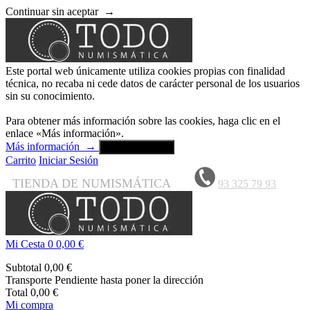
Continuar sin aceptar
→
Este portal web únicamente utiliza cookies propias con finalidad
técnica, no recaba ni cede datos de carácter personal de los usuarios
sin su conocimiento.
Para obtener más información sobre las cookies, haga clic en el
enlace «Más información».
Más información
→
Aceptar y cerrar
Carrito
Iniciar Sesión
TIENDA DE NUMISMÁTICA
93 325 79 93
Mi Cesta
0
0,00 €
Subtotal
0,00 €
Transporte
Pendiente hasta poner la dirección
Total
0,00 €
Mi compra