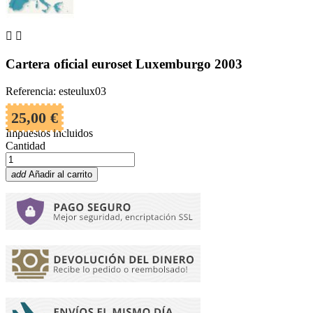


Cartera oficial euroset Luxemburgo 2003
Referencia: esteulux03
25,00 €
Impuestos incluidos
Cantidad
add
Añadir al carrito