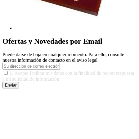
Ofertas y Novedades por Email
Puede darse de baja en cualquier momento. Para ello, consulte
nuestra información de contacto en el aviso legal.

Acepto facilitar mis datos con la finalidad de recibir respuesta
a mi solicitud de información
Enviar
De conformidad con las leyes y normativas aplicables, tienes
derecho a acceder, rectificar, limitar el tratamiento, oposición,
portabilidad y supresión de tus datos. Responsable De Tratamiento:
Javier Agustin Lopez Berdejo Finalidad: Mantener relaciones
comerciales/transaccionales con los usuarios interesados.
Legitimación: Consentimiento del usuario interesado. Destinatarios:
No se cederán datos a terceros, salvo autorización expresa del
usuario u obligación o permiso legal. Derechos: Acceso,
rectificación, supresión y oposición, entre otros. Para saber cómo