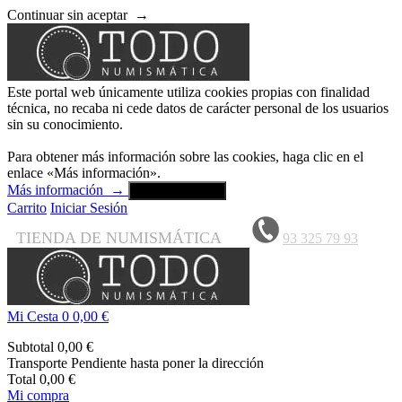
Continuar sin aceptar
→
Este portal web únicamente utiliza cookies propias con finalidad
técnica, no recaba ni cede datos de carácter personal de los usuarios
sin su conocimiento.
Para obtener más información sobre las cookies, haga clic en el
enlace «Más información».
Más información
→
Aceptar y cerrar
Carrito
Iniciar Sesión
TIENDA DE NUMISMÁTICA
93 325 79 93
Mi Cesta
0
0,00 €
Subtotal
0,00 €
Transporte
Pendiente hasta poner la dirección
Total
0,00 €
Mi compra