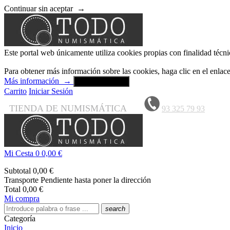
Continuar sin aceptar
→
Este portal web únicamente utiliza cookies propias con finalidad técni
Para obtener más información sobre las cookies, haga clic en el enla
Más información
→
Aceptar y cerrar
Carrito
Iniciar Sesión
TIENDA DE NUMISMÁTICA
93 325 79 93
Mi Cesta
0
0,00 €
Subtotal
0,00 €
Transporte
Pendiente hasta poner la dirección
Total
0,00 €
Mi compra
search
Categoría
Inicio