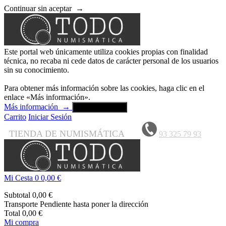
Continuar sin aceptar
→
Este portal web únicamente utiliza cookies propias con finalidad
técnica, no recaba ni cede datos de carácter personal de los usuarios
sin su conocimiento.
Para obtener más información sobre las cookies, haga clic en el
enlace «Más información».
Más información
→
Aceptar y cerrar
Carrito
Iniciar Sesión
TIENDA DE NUMISMÁTICA
93 325 79 93
Mi Cesta
0
0,00 €
Subtotal
0,00 €
Transporte
Pendiente hasta poner la dirección
Total
0,00 €
Mi compra