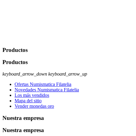
Javier Agustin Lopez Berdejo Finalidad: Mantener relaciones
comerciales/transaccionales con los usuarios interesados.
Legitimación: Consentimiento del usuario interesado. Destinatarios:
No se cederán datos a terceros, salvo autorización expresa del
usuario u obligación o permiso legal. Derechos: Acceso,
rectificación, supresión y oposición, entre otros. Para saber cómo
ejercer estos derechos visite nuestra página de
protección de datos
.
Productos
Productos
keyboard_arrow_down
keyboard_arrow_up
Ofertas Numismatica Filatelia
Novedades Numismatica Filatelia
Los más vendidos
Mapa del sitio
Vender monedas oro
Nuestra empresa
Nuestra empresa