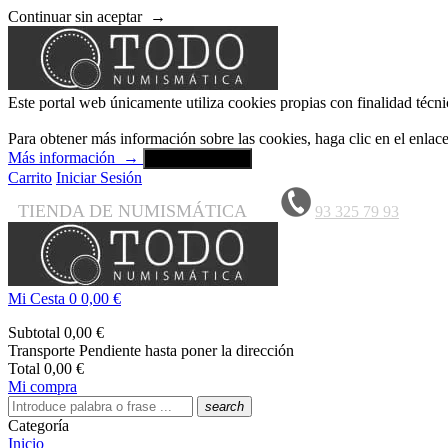
Continuar sin aceptar
→
Este portal web únicamente utiliza cookies propias con finalidad técni
Para obtener más información sobre las cookies, haga clic en el enla
Más información
→
Aceptar y cerrar
Carrito
Iniciar Sesión
TIENDA DE NUMISMÁTICA
93 325 79 93
Mi Cesta
0
0,00 €
Subtotal
0,00 €
Transporte
Pendiente hasta poner la dirección
Total
0,00 €
Mi compra
search
Categoría
Inicio