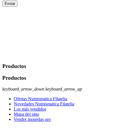
Enviar
De conformidad con las leyes y normativas aplicables, tienes
derecho a acceder, rectificar, limitar el tratamiento, oposición,
portabilidad y supresión de tus datos. Responsable De Tratamiento:
Javier Agustin Lopez Berdejo Finalidad: Mantener relaciones
comerciales/transaccionales con los usuarios interesados.
Legitimación: Consentimiento del usuario interesado. Destinatarios:
No se cederán datos a terceros, salvo autorización expresa del
usuario u obligación o permiso legal. Derechos: Acceso,
rectificación, supresión y oposición, entre otros. Para saber cómo
ejercer estos derechos visite nuestra página de
protección de datos
.
Productos
Productos
keyboard_arrow_down
keyboard_arrow_up
Ofertas Numismatica Filatelia
Novedades Numismatica Filatelia
Los más vendidos
Mapa del sitio
Vender monedas oro