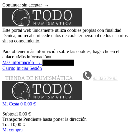
Continuar sin aceptar
→
Este portal web únicamente utiliza cookies propias con finalidad
técnica, no recaba ni cede datos de carácter personal de los usuarios
sin su conocimiento.
Para obtener más información sobre las cookies, haga clic en el
enlace «Más información».
Más información
→
Aceptar y cerrar
Carrito
Iniciar Sesión
TIENDA DE NUMISMÁTICA
93 325 79 93
Mi Cesta
0
0,00 €
Subtotal
0,00 €
Transporte
Pendiente hasta poner la dirección
Total
0,00 €
Mi compra