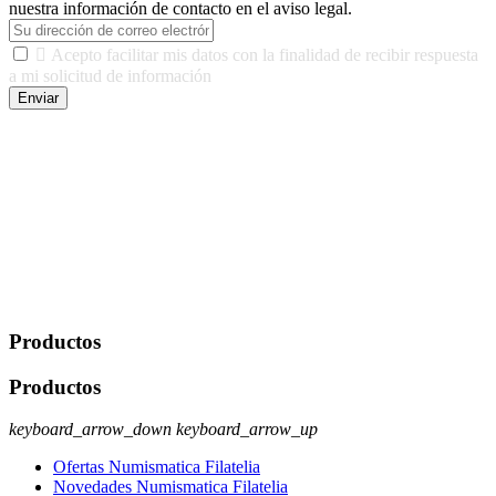
nuestra información de contacto en el aviso legal.

Acepto facilitar mis datos con la finalidad de recibir respuesta
a mi solicitud de información
Enviar
De conformidad con las leyes y normativas aplicables, tienes
derecho a acceder, rectificar, limitar el tratamiento, oposición,
portabilidad y supresión de tus datos. Responsable De Tratamiento:
Javier Agustin Lopez Berdejo Finalidad: Mantener relaciones
comerciales/transaccionales con los usuarios interesados.
Legitimación: Consentimiento del usuario interesado. Destinatarios:
No se cederán datos a terceros, salvo autorización expresa del
usuario u obligación o permiso legal. Derechos: Acceso,
rectificación, supresión y oposición, entre otros. Para saber cómo
ejercer estos derechos visite nuestra página de
protección de datos
.
Productos
Productos
keyboard_arrow_down
keyboard_arrow_up
Ofertas Numismatica Filatelia
Novedades Numismatica Filatelia