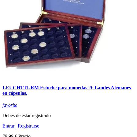
LEUCHTTURM Estuche para monedas 2€ Landes Alemanes
en cápsulas.
favorite
Debes de estar registrado
Entrar
|
Registrarse
79,99 €
Precio