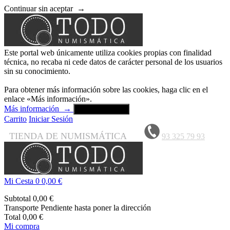
Continuar sin aceptar
→
Este portal web únicamente utiliza cookies propias con finalidad
técnica, no recaba ni cede datos de carácter personal de los usuarios
sin su conocimiento.
Para obtener más información sobre las cookies, haga clic en el
enlace «Más información».
Más información
→
Aceptar y cerrar
Carrito
Iniciar Sesión
TIENDA DE NUMISMÁTICA
93 325 79 93
Mi Cesta
0
0,00 €
Subtotal
0,00 €
Transporte
Pendiente hasta poner la dirección
Total
0,00 €
Mi compra