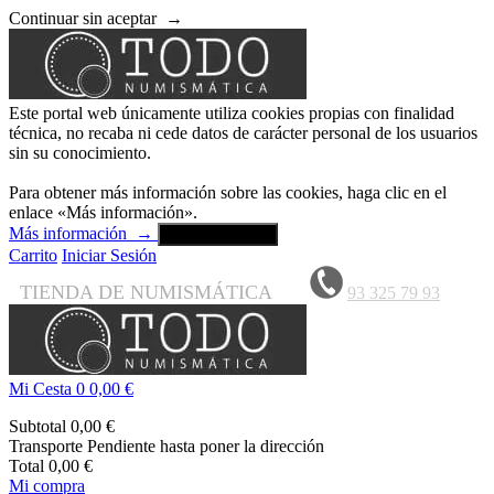
Continuar sin aceptar
→
Este portal web únicamente utiliza cookies propias con finalidad
técnica, no recaba ni cede datos de carácter personal de los usuarios
sin su conocimiento.
Para obtener más información sobre las cookies, haga clic en el
enlace «Más información».
Más información
→
Aceptar y cerrar
Carrito
Iniciar Sesión
TIENDA DE NUMISMÁTICA
93 325 79 93
Mi Cesta
0
0,00 €
Subtotal
0,00 €
Transporte
Pendiente hasta poner la dirección
Total
0,00 €
Mi compra