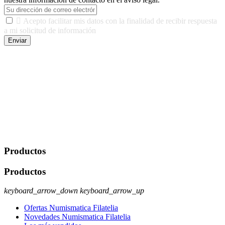

Acepto facilitar mis datos con la finalidad de recibir respuesta
a mi solicitud de información
Enviar
De conformidad con las leyes y normativas aplicables, tienes
derecho a acceder, rectificar, limitar el tratamiento, oposición,
portabilidad y supresión de tus datos. Responsable De Tratamiento:
Javier Agustin Lopez Berdejo Finalidad: Mantener relaciones
comerciales/transaccionales con los usuarios interesados.
Legitimación: Consentimiento del usuario interesado. Destinatarios:
No se cederán datos a terceros, salvo autorización expresa del
usuario u obligación o permiso legal. Derechos: Acceso,
rectificación, supresión y oposición, entre otros. Para saber cómo
ejercer estos derechos visite nuestra página de
protección de datos
.
Productos
Productos
keyboard_arrow_down
keyboard_arrow_up
Ofertas Numismatica Filatelia
Novedades Numismatica Filatelia