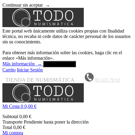
Continuar sin aceptar
→
Este portal web únicamente utiliza cookies propias con finalidad
técnica, no recaba ni cede datos de carácter personal de los usuarios
sin su conocimiento.
Para obtener más información sobre las cookies, haga clic en el
enlace «Más información».
Más información
→
Aceptar y cerrar
Carrito
Iniciar Sesión
TIENDA DE NUMISMÁTICA
93 325 79 93
Mi Cesta
0
0,00 €
Subtotal
0,00 €
Transporte
Pendiente hasta poner la dirección
Total
0,00 €
Mi compra