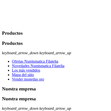
comerciales/transaccionales con los usuarios interesados.
Legitimación: Consentimiento del usuario interesado. Destinatarios:
No se cederán datos a terceros, salvo autorización expresa del
usuario u obligación o permiso legal. Derechos: Acceso,
rectificación, supresión y oposición, entre otros. Para saber cómo
ejercer estos derechos visite nuestra página de
protección de datos
.
Productos
Productos
keyboard_arrow_down
keyboard_arrow_up
Ofertas Numismatica Filatelia
Novedades Numismatica Filatelia
Los más vendidos
Mapa del sitio
Vender monedas oro
Nuestra empresa
Nuestra empresa
keyboard_arrow_down
keyboard_arrow_up