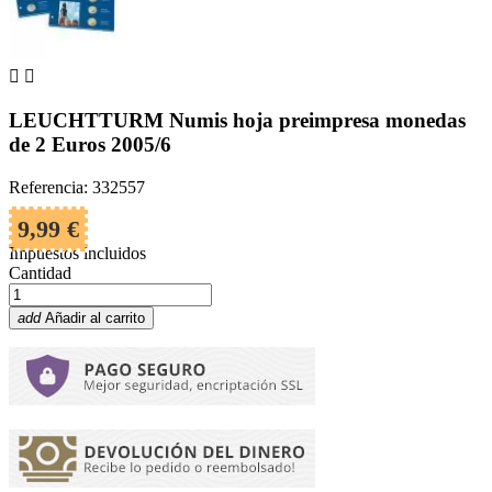


LEUCHTTURM Numis hoja preimpresa monedas
de 2 Euros 2005/6
Referencia: 332557
9,99 €
Impuestos incluidos
Cantidad
add
Añadir al carrito