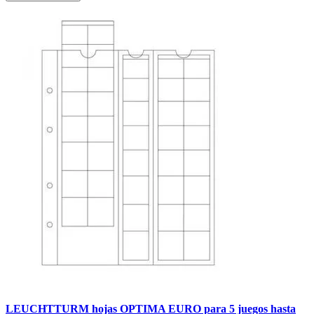
LEUCHTTURM hojas OPTIMA EURO para 5 juegos hasta