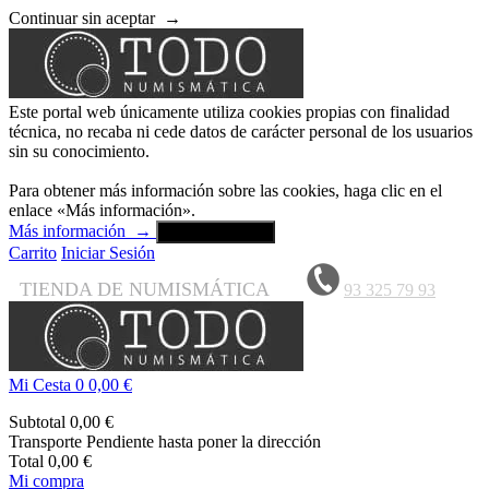
Continuar sin aceptar
→
Este portal web únicamente utiliza cookies propias con finalidad
técnica, no recaba ni cede datos de carácter personal de los usuarios
sin su conocimiento.
Para obtener más información sobre las cookies, haga clic en el
enlace «Más información».
Más información
→
Aceptar y cerrar
Carrito
Iniciar Sesión
TIENDA DE NUMISMÁTICA
93 325 79 93
Mi Cesta
0
0,00 €
Subtotal
0,00 €
Transporte
Pendiente hasta poner la dirección
Total
0,00 €
Mi compra