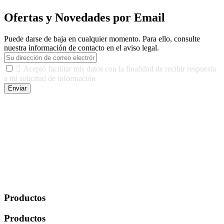
Ofertas y Novedades por Email
Puede darse de baja en cualquier momento. Para ello, consulte
nuestra información de contacto en el aviso legal.

Acepto facilitar mis datos con la finalidad de recibir respuesta
a mi solicitud de información
Enviar
De conformidad con las leyes y normativas aplicables, tienes
derecho a acceder, rectificar, limitar el tratamiento, oposición,
portabilidad y supresión de tus datos. Responsable De Tratamiento:
Javier Agustin Lopez Berdejo Finalidad: Mantener relaciones
comerciales/transaccionales con los usuarios interesados.
Legitimación: Consentimiento del usuario interesado. Destinatarios:
No se cederán datos a terceros, salvo autorización expresa del
usuario u obligación o permiso legal. Derechos: Acceso,
rectificación, supresión y oposición, entre otros. Para saber cómo
ejercer estos derechos visite nuestra página de
protección de datos
.
Productos
Productos