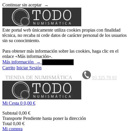
Continuar sin aceptar
→
Este portal web únicamente utiliza cookies propias con finalidad
técnica, no recaba ni cede datos de carácter personal de los usuarios
sin su conocimiento.
Para obtener más información sobre las cookies, haga clic en el
enlace «Más información».
Más información
→
Aceptar y cerrar
Carrito
Iniciar Sesión
TIENDA DE NUMISMÁTICA
93 325 79 93
Mi Cesta
0
0,00 €
Subtotal
0,00 €
Transporte
Pendiente hasta poner la dirección
Total
0,00 €
Mi compra