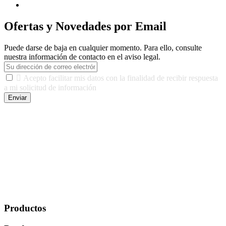
Ofertas y Novedades por Email
Puede darse de baja en cualquier momento. Para ello, consulte
nuestra información de contacto en el aviso legal.

Acepto facilitar mis datos con la finalidad de recibir respuesta
a mi solicitud de información
Enviar
De conformidad con las leyes y normativas aplicables, tienes
derecho a acceder, rectificar, limitar el tratamiento, oposición,
portabilidad y supresión de tus datos. Responsable De Tratamiento:
Javier Agustin Lopez Berdejo Finalidad: Mantener relaciones
comerciales/transaccionales con los usuarios interesados.
Legitimación: Consentimiento del usuario interesado. Destinatarios:
No se cederán datos a terceros, salvo autorización expresa del
usuario u obligación o permiso legal. Derechos: Acceso,
rectificación, supresión y oposición, entre otros. Para saber cómo
ejercer estos derechos visite nuestra página de
protección de datos
.
Productos