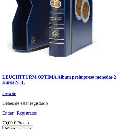
LEUCHTTURM OPTIMA Album preimpreso monedas 2
Euros Nº 1.
favorite
Debes de estar registrado
Entrar
|
Registrarse
70,00 €
Precio
Añadir al carrito