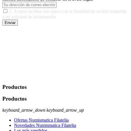

Acepto facilitar mis datos con la finalidad de recibir respuesta
a mi solicitud de información
Enviar
De conformidad con las leyes y normativas aplicables, tienes
derecho a acceder, rectificar, limitar el tratamiento, oposición,
portabilidad y supresión de tus datos. Responsable De Tratamiento:
Javier Agustin Lopez Berdejo Finalidad: Mantener relaciones
comerciales/transaccionales con los usuarios interesados.
Legitimación: Consentimiento del usuario interesado. Destinatarios:
No se cederán datos a terceros, salvo autorización expresa del
usuario u obligación o permiso legal. Derechos: Acceso,
rectificación, supresión y oposición, entre otros. Para saber cómo
ejercer estos derechos visite nuestra página de
protección de datos
.
Productos
Productos
keyboard_arrow_down
keyboard_arrow_up
Ofertas Numismatica Filatelia
Novedades Numismatica Filatelia
Los más vendidos