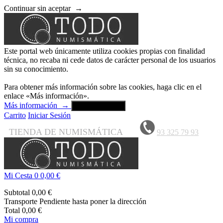
Continuar sin aceptar
→
Este portal web únicamente utiliza cookies propias con finalidad
técnica, no recaba ni cede datos de carácter personal de los usuarios
sin su conocimiento.
Para obtener más información sobre las cookies, haga clic en el
enlace «Más información».
Más información
→
Aceptar y cerrar
Carrito
Iniciar Sesión
TIENDA DE NUMISMÁTICA
93 325 79 93
Mi Cesta
0
0,00 €
Subtotal
0,00 €
Transporte
Pendiente hasta poner la dirección
Total
0,00 €
Mi compra