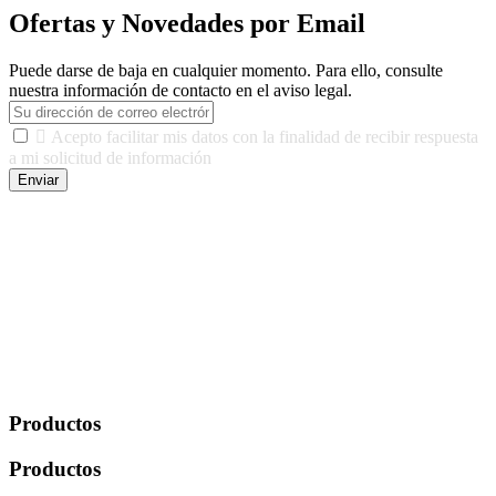
Ofertas y Novedades por Email
Puede darse de baja en cualquier momento. Para ello, consulte
nuestra información de contacto en el aviso legal.

Acepto facilitar mis datos con la finalidad de recibir respuesta
a mi solicitud de información
Enviar
De conformidad con las leyes y normativas aplicables, tienes
derecho a acceder, rectificar, limitar el tratamiento, oposición,
portabilidad y supresión de tus datos. Responsable De Tratamiento:
Javier Agustin Lopez Berdejo Finalidad: Mantener relaciones
comerciales/transaccionales con los usuarios interesados.
Legitimación: Consentimiento del usuario interesado. Destinatarios:
No se cederán datos a terceros, salvo autorización expresa del
usuario u obligación o permiso legal. Derechos: Acceso,
rectificación, supresión y oposición, entre otros. Para saber cómo
ejercer estos derechos visite nuestra página de
protección de datos
.
Productos
Productos