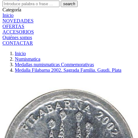
search
Categoría
Inicio
NOVEDADES
OFERTAS
ACCESORIOS
Quiénes somos
CONTACTAR
Inicio
Numismatica
Medallas numismaticas Conmemorativas
Medalla Filabarna 2002. Sagrada Familia. Gaudi. Plata