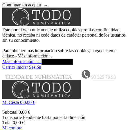
Continuar sin aceptar
→
Este portal web únicamente utiliza cookies propias con finalidad
técnica, no recaba ni cede datos de carácter personal de los usuarios
sin su conocimiento.
Para obtener más información sobre las cookies, haga clic en el
enlace «Más información».
Más información
→
Aceptar y cerrar
Carrito
Iniciar Sesión
TIENDA DE NUMISMÁTICA
93 325 79 93
Mi Cesta
0
0,00 €
Subtotal
0,00 €
Transporte
Pendiente hasta poner la dirección
Total
0,00 €
Mi compra