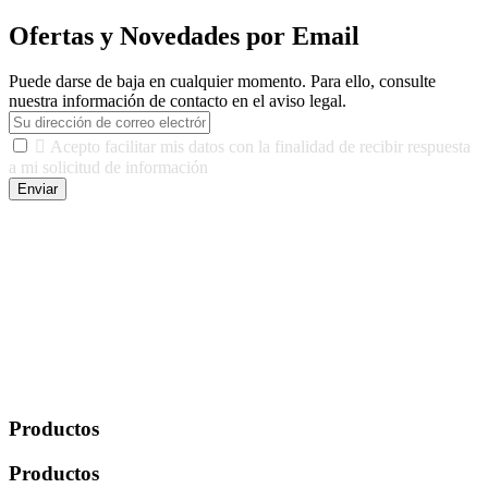
Ofertas y Novedades por Email
Puede darse de baja en cualquier momento. Para ello, consulte
nuestra información de contacto en el aviso legal.

Acepto facilitar mis datos con la finalidad de recibir respuesta
a mi solicitud de información
Enviar
De conformidad con las leyes y normativas aplicables, tienes
derecho a acceder, rectificar, limitar el tratamiento, oposición,
portabilidad y supresión de tus datos. Responsable De Tratamiento:
Javier Agustin Lopez Berdejo Finalidad: Mantener relaciones
comerciales/transaccionales con los usuarios interesados.
Legitimación: Consentimiento del usuario interesado. Destinatarios:
No se cederán datos a terceros, salvo autorización expresa del
usuario u obligación o permiso legal. Derechos: Acceso,
rectificación, supresión y oposición, entre otros. Para saber cómo
ejercer estos derechos visite nuestra página de
protección de datos
.
Productos
Productos