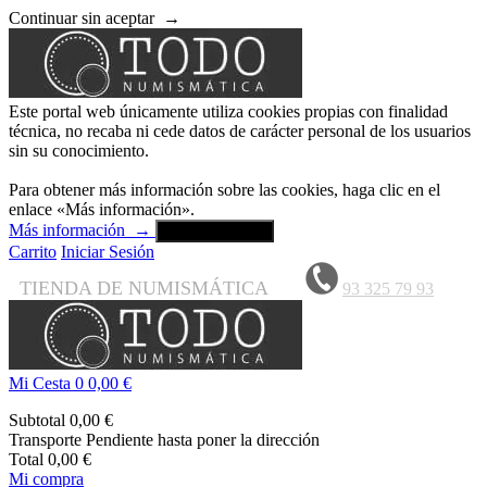
Continuar sin aceptar
→
Este portal web únicamente utiliza cookies propias con finalidad
técnica, no recaba ni cede datos de carácter personal de los usuarios
sin su conocimiento.
Para obtener más información sobre las cookies, haga clic en el
enlace «Más información».
Más información
→
Aceptar y cerrar
Carrito
Iniciar Sesión
TIENDA DE NUMISMÁTICA
93 325 79 93
Mi Cesta
0
0,00 €
Subtotal
0,00 €
Transporte
Pendiente hasta poner la dirección
Total
0,00 €
Mi compra