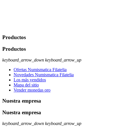
comerciales/transaccionales con los usuarios interesados.
Legitimación: Consentimiento del usuario interesado. Destinatarios:
No se cederán datos a terceros, salvo autorización expresa del
usuario u obligación o permiso legal. Derechos: Acceso,
rectificación, supresión y oposición, entre otros. Para saber cómo
ejercer estos derechos visite nuestra página de
protección de datos
.
Productos
Productos
keyboard_arrow_down
keyboard_arrow_up
Ofertas Numismatica Filatelia
Novedades Numismatica Filatelia
Los más vendidos
Mapa del sitio
Vender monedas oro
Nuestra empresa
Nuestra empresa
keyboard_arrow_down
keyboard_arrow_up