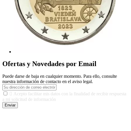
Ofertas y Novedades por Email
Puede darse de baja en cualquier momento. Para ello, consulte
nuestra información de contacto en el aviso legal.

Acepto facilitar mis datos con la finalidad de recibir respuesta
a mi solicitud de información
Enviar
De conformidad con las leyes y normativas aplicables, tienes
derecho a acceder, rectificar, limitar el tratamiento, oposición,
portabilidad y supresión de tus datos. Responsable De Tratamiento:
Javier Agustin Lopez Berdejo Finalidad: Mantener relaciones