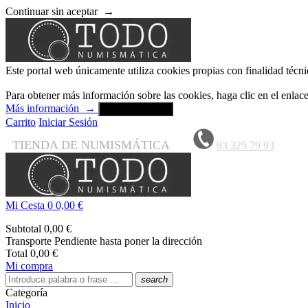
Continuar sin aceptar
→
Este portal web únicamente utiliza cookies propias con finalidad técni
Para obtener más información sobre las cookies, haga clic en el enla
Más información
→
Aceptar y cerrar
Carrito
Iniciar Sesión
TIENDA DE NUMISMÁTICA
93 325 79 93
Mi Cesta
0
0,00 €
Subtotal
0,00 €
Transporte
Pendiente hasta poner la dirección
Total
0,00 €
Mi compra
search
Categoría
Inicio