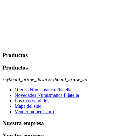
portabilidad y supresión de tus datos. Responsable De Tratamiento:
Javier Agustin Lopez Berdejo Finalidad: Mantener relaciones
comerciales/transaccionales con los usuarios interesados.
Legitimación: Consentimiento del usuario interesado. Destinatarios:
No se cederán datos a terceros, salvo autorización expresa del
usuario u obligación o permiso legal. Derechos: Acceso,
rectificación, supresión y oposición, entre otros. Para saber cómo
ejercer estos derechos visite nuestra página de
protección de datos
.
Productos
Productos
keyboard_arrow_down
keyboard_arrow_up
Ofertas Numismatica Filatelia
Novedades Numismatica Filatelia
Los más vendidos
Mapa del sitio
Vender monedas oro
Nuestra empresa
Nuestra empresa