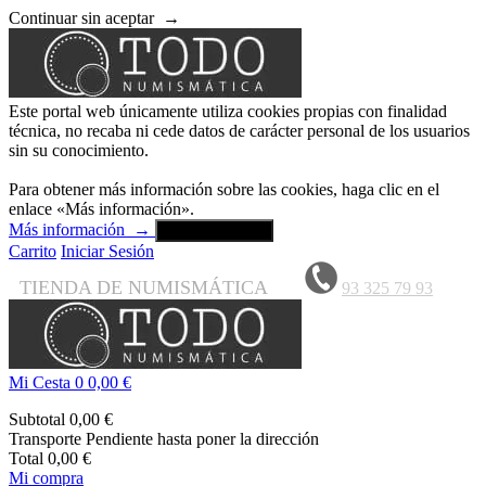
Continuar sin aceptar
→
Este portal web únicamente utiliza cookies propias con finalidad
técnica, no recaba ni cede datos de carácter personal de los usuarios
sin su conocimiento.
Para obtener más información sobre las cookies, haga clic en el
enlace «Más información».
Más información
→
Aceptar y cerrar
Carrito
Iniciar Sesión
TIENDA DE NUMISMÁTICA
93 325 79 93
Mi Cesta
0
0,00 €
Subtotal
0,00 €
Transporte
Pendiente hasta poner la dirección
Total
0,00 €
Mi compra