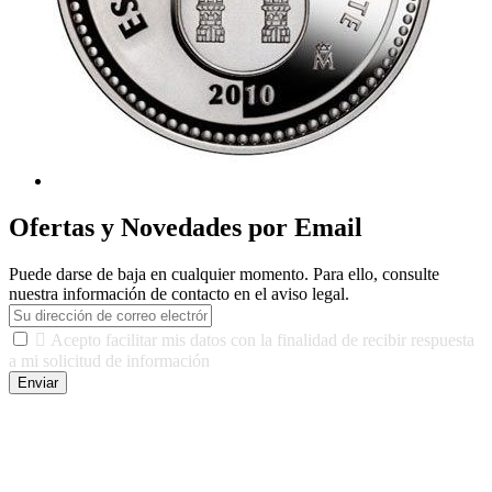
Ofertas y Novedades por Email
Puede darse de baja en cualquier momento. Para ello, consulte
nuestra información de contacto en el aviso legal.

Acepto facilitar mis datos con la finalidad de recibir respuesta
a mi solicitud de información
Enviar
De conformidad con las leyes y normativas aplicables, tienes
derecho a acceder, rectificar, limitar el tratamiento, oposición,
portabilidad y supresión de tus datos. Responsable De Tratamiento:
Javier Agustin Lopez Berdejo Finalidad: Mantener relaciones
comerciales/transaccionales con los usuarios interesados.