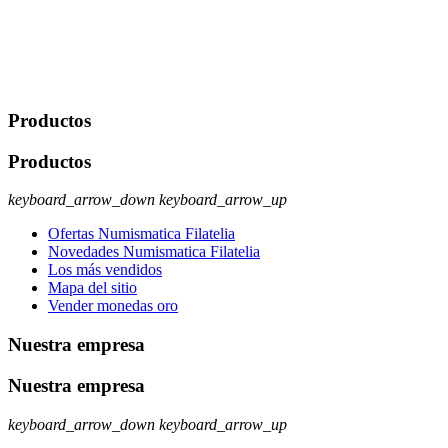
Legitimación: Consentimiento del usuario interesado. Destinatarios:
No se cederán datos a terceros, salvo autorización expresa del
usuario u obligación o permiso legal. Derechos: Acceso,
rectificación, supresión y oposición, entre otros. Para saber cómo
ejercer estos derechos visite nuestra página de
protección de datos
.
Productos
Productos
keyboard_arrow_down
keyboard_arrow_up
Ofertas Numismatica Filatelia
Novedades Numismatica Filatelia
Los más vendidos
Mapa del sitio
Vender monedas oro
Nuestra empresa
Nuestra empresa
keyboard_arrow_down
keyboard_arrow_up