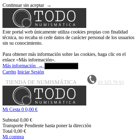
Continuar sin aceptar
→
Este portal web únicamente utiliza cookies propias con finalidad
técnica, no recaba ni cede datos de carácter personal de los usuarios
sin su conocimiento.
Para obtener más información sobre las cookies, haga clic en el
enlace «Más información».
Más información
→
Aceptar y cerrar
Carrito
Iniciar Sesión
TIENDA DE NUMISMÁTICA
93 325 79 93
Mi Cesta
0
0,00 €
Subtotal
0,00 €
Transporte
Pendiente hasta poner la dirección
Total
0,00 €
Mi compra