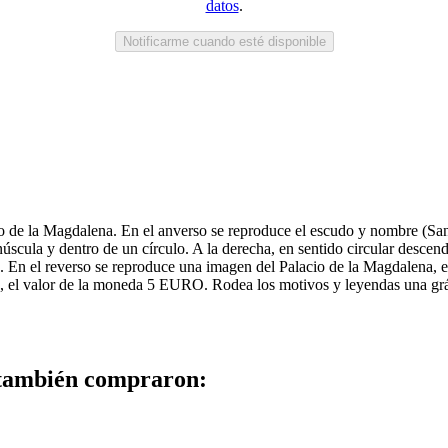
datos
.
Notificarme cuando esté disponible
o de la Magdalena. En el anverso se reproduce el escudo y nombre (San
núscula y dentro de un círculo. A la derecha, en sentido circular desce
. En el reverso se reproduce una imagen del Palacio de la Magdalena, en
 el valor de la moneda 5 EURO. Rodea los motivos y leyendas una gráfi
 también compraron: