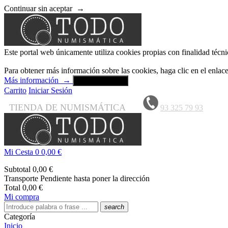
Continuar sin aceptar
→
Este portal web únicamente utiliza cookies propias con finalidad técni
Para obtener más información sobre las cookies, haga clic en el enla
Más información
→
Aceptar y cerrar
Carrito
Iniciar Sesión
TIENDA DE NUMISMÁTICA
93 325 79 93
Mi Cesta
0
0,00 €
Subtotal
0,00 €
Transporte
Pendiente hasta poner la dirección
Total
0,00 €
Mi compra
search
Categoría
Inicio