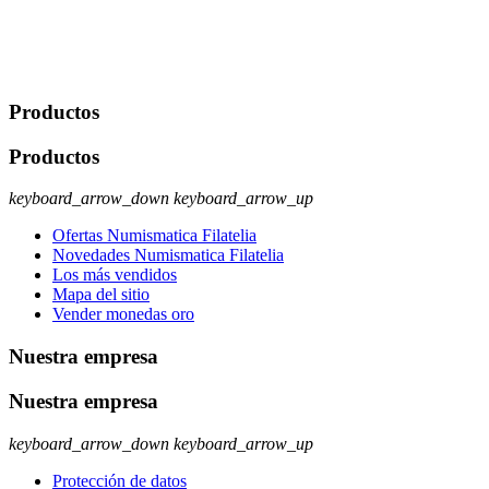
No se cederán datos a terceros, salvo autorización expresa del
usuario u obligación o permiso legal. Derechos: Acceso,
rectificación, supresión y oposición, entre otros. Para saber cómo
ejercer estos derechos visite nuestra página de
protección de datos
.
Productos
Productos
keyboard_arrow_down
keyboard_arrow_up
Ofertas Numismatica Filatelia
Novedades Numismatica Filatelia
Los más vendidos
Mapa del sitio
Vender monedas oro
Nuestra empresa
Nuestra empresa
keyboard_arrow_down
keyboard_arrow_up
Protección de datos