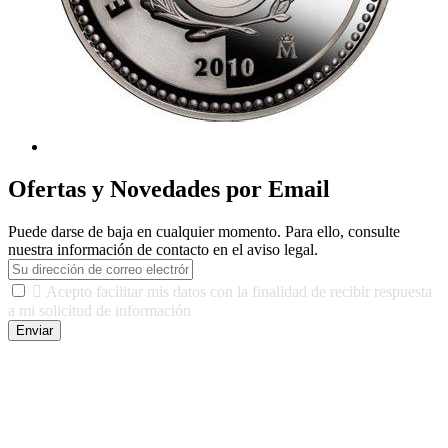
Ofertas y Novedades por Email
Puede darse de baja en cualquier momento. Para ello, consulte
nuestra información de contacto en el aviso legal.

Acepto facilitar mis datos con la finalidad de recibir respuesta
a mi solicitud de información
Enviar
De conformidad con las leyes y normativas aplicables, tienes
derecho a acceder, rectificar, limitar el tratamiento, oposición,
portabilidad y supresión de tus datos. Responsable De Tratamiento:
Javier Agustin Lopez Berdejo Finalidad: Mantener relaciones
comerciales/transaccionales con los usuarios interesados.
Legitimación: Consentimiento del usuario interesado. Destinatarios: