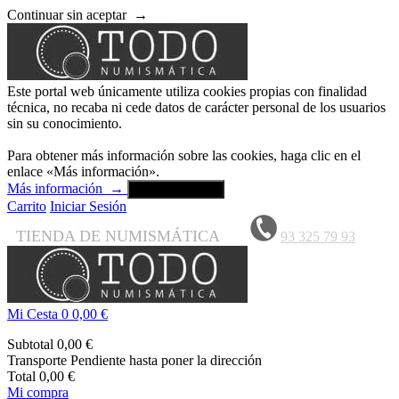
Continuar sin aceptar
→
Este portal web únicamente utiliza cookies propias con finalidad
técnica, no recaba ni cede datos de carácter personal de los usuarios
sin su conocimiento.
Para obtener más información sobre las cookies, haga clic en el
enlace «Más información».
Más información
→
Aceptar y cerrar
Carrito
Iniciar Sesión
TIENDA DE NUMISMÁTICA
93 325 79 93
Mi Cesta
0
0,00 €
Subtotal
0,00 €
Transporte
Pendiente hasta poner la dirección
Total
0,00 €
Mi compra