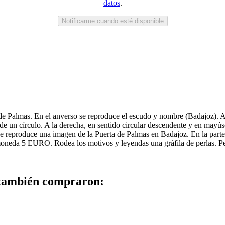
datos
.
Notificarme cuando esté disponible
de Palmas. En el anverso se reproduce el escudo y nombre (Badajoz). A
 de un círculo. A la derecha, en sentido circular descendente y en mayú
 se reproduce una imagen de la Puerta de Palmas en Badajoz. En la parte
moneda 5 EURO. Rodea los motivos y leyendas una gráfila de perlas. Pe
 también compraron: