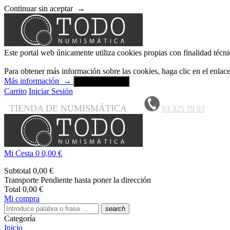
Continuar sin aceptar
→
Este portal web únicamente utiliza cookies propias con finalidad técni
Para obtener más información sobre las cookies, haga clic en el enla
Más información
→
Aceptar y cerrar
Carrito
Iniciar Sesión
TIENDA DE NUMISMÁTICA
93 325 79 93
Mi Cesta
0
0,00 €
Subtotal
0,00 €
Transporte
Pendiente hasta poner la dirección
Total
0,00 €
Mi compra
search
Categoría
Inicio