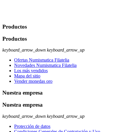
usuario u obligación o permiso legal. Derechos: Acceso,
rectificación, supresión y oposición, entre otros. Para saber cómo
ejercer estos derechos visite nuestra página de
protección de datos
.
Productos
Productos
keyboard_arrow_down
keyboard_arrow_up
Ofertas Numismatica Filatelia
Novedades Numismatica Filatelia
Los más vendidos
Mapa del sitio
Vender monedas oro
Nuestra empresa
Nuestra empresa
keyboard_arrow_down
keyboard_arrow_up
Protección de datos
Condiciones Generales de Contratación y Uso