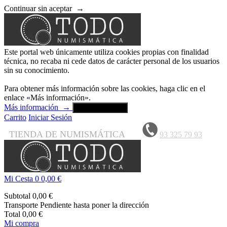
Continuar sin aceptar
→
Este portal web únicamente utiliza cookies propias con finalidad
técnica, no recaba ni cede datos de carácter personal de los usuarios
sin su conocimiento.
Para obtener más información sobre las cookies, haga clic en el
enlace «Más información».
Más información
→
Aceptar y cerrar
Carrito
Iniciar Sesión
TIENDA DE NUMISMÁTICA
93 325 79 93
Mi Cesta
0
0,00 €
Subtotal
0,00 €
Transporte
Pendiente hasta poner la dirección
Total
0,00 €
Mi compra