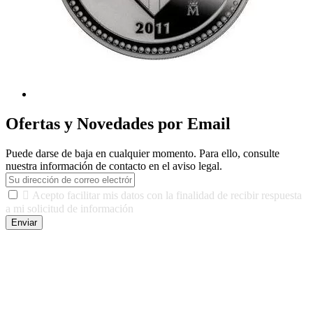
Ofertas y Novedades por Email
Puede darse de baja en cualquier momento. Para ello, consulte
nuestra información de contacto en el aviso legal.

Acepto facilitar mis datos con la finalidad de recibir respuesta
a mi solicitud de información
Enviar
De conformidad con las leyes y normativas aplicables, tienes
derecho a acceder, rectificar, limitar el tratamiento, oposición,
portabilidad y supresión de tus datos. Responsable De Tratamiento:
Javier Agustin Lopez Berdejo Finalidad: Mantener relaciones
comerciales/transaccionales con los usuarios interesados.
Legitimación: Consentimiento del usuario interesado. Destinatarios:
No se cederán datos a terceros, salvo autorización expresa del