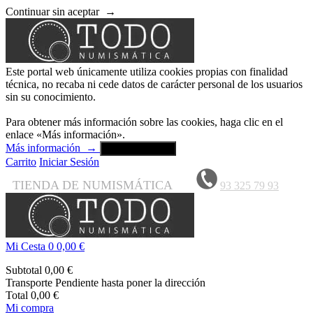
Continuar sin aceptar
→
Este portal web únicamente utiliza cookies propias con finalidad
técnica, no recaba ni cede datos de carácter personal de los usuarios
sin su conocimiento.
Para obtener más información sobre las cookies, haga clic en el
enlace «Más información».
Más información
→
Aceptar y cerrar
Carrito
Iniciar Sesión
TIENDA DE NUMISMÁTICA
93 325 79 93
Mi Cesta
0
0,00 €
Subtotal
0,00 €
Transporte
Pendiente hasta poner la dirección
Total
0,00 €
Mi compra