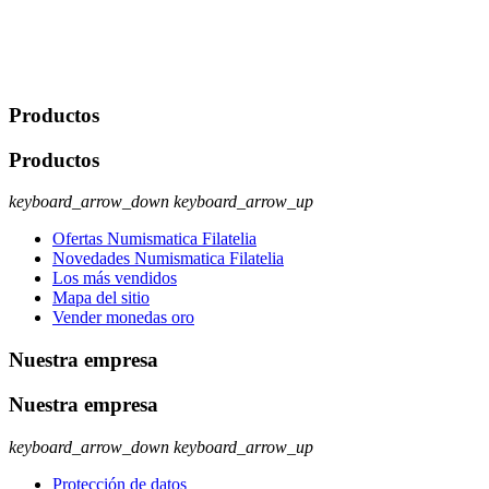
No se cederán datos a terceros, salvo autorización expresa del
usuario u obligación o permiso legal. Derechos: Acceso,
rectificación, supresión y oposición, entre otros. Para saber cómo
ejercer estos derechos visite nuestra página de
protección de datos
.
Productos
Productos
keyboard_arrow_down
keyboard_arrow_up
Ofertas Numismatica Filatelia
Novedades Numismatica Filatelia
Los más vendidos
Mapa del sitio
Vender monedas oro
Nuestra empresa
Nuestra empresa
keyboard_arrow_down
keyboard_arrow_up
Protección de datos