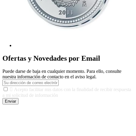
Ofertas y Novedades por Email
Puede darse de baja en cualquier momento. Para ello, consulte
nuestra información de contacto en el aviso legal.

Acepto facilitar mis datos con la finalidad de recibir respuesta
a mi solicitud de información
Enviar
De conformidad con las leyes y normativas aplicables, tienes
derecho a acceder, rectificar, limitar el tratamiento, oposición,
portabilidad y supresión de tus datos. Responsable De Tratamiento:
Javier Agustin Lopez Berdejo Finalidad: Mantener relaciones
comerciales/transaccionales con los usuarios interesados.
Legitimación: Consentimiento del usuario interesado. Destinatarios: