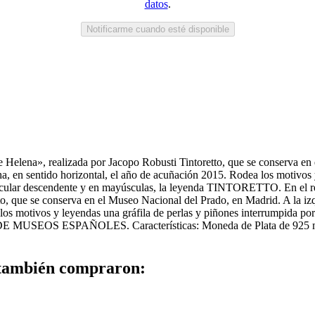
datos
.
Notificarme cuando esté disponible
e Helena», realizada por Jacopo Robusti Tintoretto, que se conserva en
, en sentido horizontal, el año de acuñación 2015. Rodea los motivos y
circular descendente y en mayúsculas, la leyenda TINTORETTO. En el rev
o, que se conserva en el Museo Nacional del Prado, en Madrid. A la izq
 motivos y leyendas una gráfila de perlas y piñones interrumpida por u
S DE MUSEOS ESPAÑOLES. Características: Moneda de Plata de 925 mi
 también compraron: