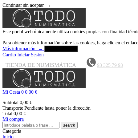
Continuar sin aceptar
→
Este portal web únicamente utiliza cookies propias con finalidad técni
Para obtener más información sobre las cookies, haga clic en el enla
Más información
→
Aceptar y cerrar
Carrito
Iniciar Sesión
TIENDA DE NUMISMÁTICA
93 325 79 93
Mi Cesta
0
0,00 €
Subtotal
0,00 €
Transporte
Pendiente hasta poner la dirección
Total
0,00 €
Mi compra
search
Categoría
Inicio