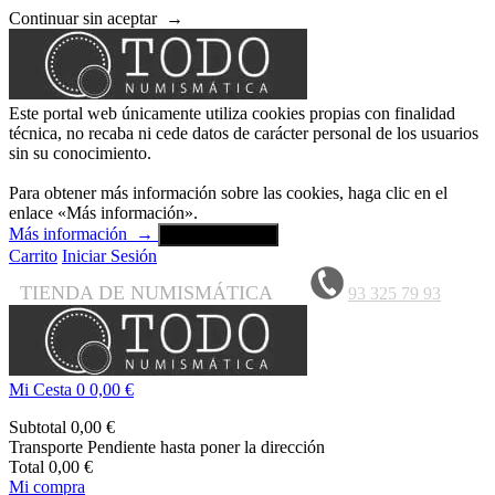
Continuar sin aceptar
→
Este portal web únicamente utiliza cookies propias con finalidad
técnica, no recaba ni cede datos de carácter personal de los usuarios
sin su conocimiento.
Para obtener más información sobre las cookies, haga clic en el
enlace «Más información».
Más información
→
Aceptar y cerrar
Carrito
Iniciar Sesión
TIENDA DE NUMISMÁTICA
93 325 79 93
Mi Cesta
0
0,00 €
Subtotal
0,00 €
Transporte
Pendiente hasta poner la dirección
Total
0,00 €
Mi compra