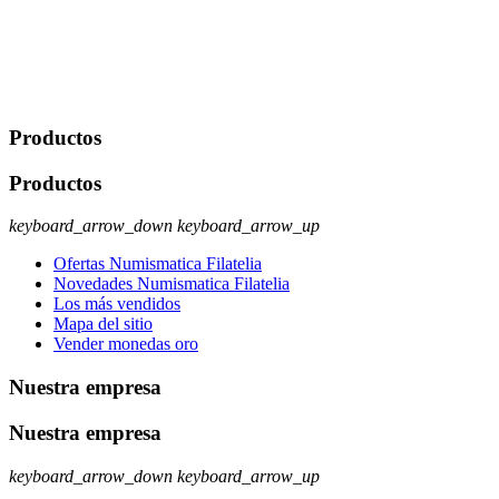
Legitimación: Consentimiento del usuario interesado. Destinatarios:
No se cederán datos a terceros, salvo autorización expresa del
usuario u obligación o permiso legal. Derechos: Acceso,
rectificación, supresión y oposición, entre otros. Para saber cómo
ejercer estos derechos visite nuestra página de
protección de datos
.
Productos
Productos
keyboard_arrow_down
keyboard_arrow_up
Ofertas Numismatica Filatelia
Novedades Numismatica Filatelia
Los más vendidos
Mapa del sitio
Vender monedas oro
Nuestra empresa
Nuestra empresa
keyboard_arrow_down
keyboard_arrow_up