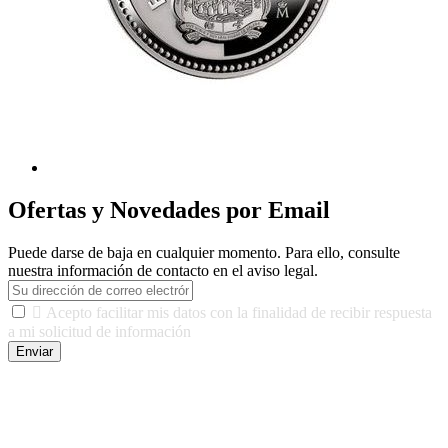
Ofertas y Novedades por Email
Puede darse de baja en cualquier momento. Para ello, consulte
nuestra información de contacto en el aviso legal.

Acepto facilitar mis datos con la finalidad de recibir respuesta
a mi solicitud de información
Enviar
De conformidad con las leyes y normativas aplicables, tienes
derecho a acceder, rectificar, limitar el tratamiento, oposición,
portabilidad y supresión de tus datos. Responsable De Tratamiento:
Javier Agustin Lopez Berdejo Finalidad: Mantener relaciones
comerciales/transaccionales con los usuarios interesados.