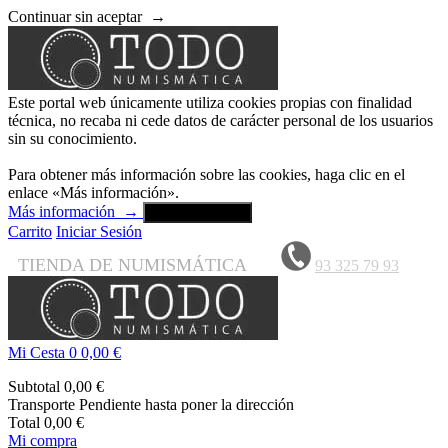
Continuar sin aceptar
→
Este portal web únicamente utiliza cookies propias con finalidad
técnica, no recaba ni cede datos de carácter personal de los usuarios
sin su conocimiento.
Para obtener más información sobre las cookies, haga clic en el
enlace «Más información».
Más información
→
Aceptar y cerrar
Carrito
Iniciar Sesión
TIENDA DE NUMISMÁTICA
93 325 79 93
Mi Cesta
0
0,00 €
Subtotal
0,00 €
Transporte
Pendiente hasta poner la dirección
Total
0,00 €
Mi compra