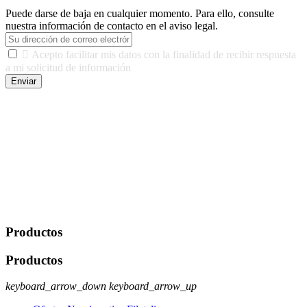
Puede darse de baja en cualquier momento. Para ello, consulte
nuestra información de contacto en el aviso legal.

Acepto facilitar mis datos con la finalidad de recibir respuesta
a mi solicitud de información
Enviar
De conformidad con las leyes y normativas aplicables, tienes
derecho a acceder, rectificar, limitar el tratamiento, oposición,
portabilidad y supresión de tus datos. Responsable De Tratamiento:
Javier Agustin Lopez Berdejo Finalidad: Mantener relaciones
comerciales/transaccionales con los usuarios interesados.
Legitimación: Consentimiento del usuario interesado. Destinatarios:
No se cederán datos a terceros, salvo autorización expresa del
usuario u obligación o permiso legal. Derechos: Acceso,
rectificación, supresión y oposición, entre otros. Para saber cómo
ejercer estos derechos visite nuestra página de
protección de datos
.
Productos
Productos
keyboard_arrow_down
keyboard_arrow_up