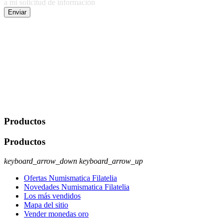
a mi solicitud de información
Enviar
De conformidad con las leyes y normativas aplicables, tienes
derecho a acceder, rectificar, limitar el tratamiento, oposición,
portabilidad y supresión de tus datos. Responsable De Tratamiento:
Javier Agustin Lopez Berdejo Finalidad: Mantener relaciones
comerciales/transaccionales con los usuarios interesados.
Legitimación: Consentimiento del usuario interesado. Destinatarios:
No se cederán datos a terceros, salvo autorización expresa del
usuario u obligación o permiso legal. Derechos: Acceso,
rectificación, supresión y oposición, entre otros. Para saber cómo
ejercer estos derechos visite nuestra página de
protección de datos
.
Productos
Productos
keyboard_arrow_down
keyboard_arrow_up
Ofertas Numismatica Filatelia
Novedades Numismatica Filatelia
Los más vendidos
Mapa del sitio
Vender monedas oro