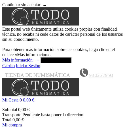
Continuar sin aceptar
→
Este portal web únicamente utiliza cookies propias con finalidad
técnica, no recaba ni cede datos de carácter personal de los usuarios
sin su conocimiento.
Para obtener más información sobre las cookies, haga clic en el
enlace «Más información».
Más información
→
Aceptar y cerrar
Carrito
Iniciar Sesión
TIENDA DE NUMISMÁTICA
93 325 79 93
Mi Cesta
0
0,00 €
Subtotal
0,00 €
Transporte
Pendiente hasta poner la dirección
Total
0,00 €
Mi compra