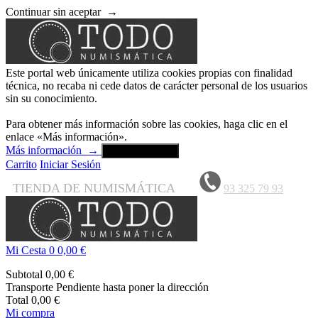
Continuar sin aceptar
→
Este portal web únicamente utiliza cookies propias con finalidad
técnica, no recaba ni cede datos de carácter personal de los usuarios
sin su conocimiento.
Para obtener más información sobre las cookies, haga clic en el
enlace «Más información».
Más información
→
Aceptar y cerrar
Carrito
Iniciar Sesión
TIENDA DE NUMISMÁTICA
93 325 79 93
Mi Cesta
0
0,00 €
Subtotal
0,00 €
Transporte
Pendiente hasta poner la dirección
Total
0,00 €
Mi compra