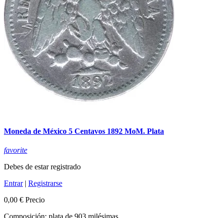
Moneda de México 5 Centavos 1892 MoM. Plata
favorite
Debes de estar registrado
Entrar
|
Registrarse
0,00 €
Precio
Composición: plata de 903 milésimas.