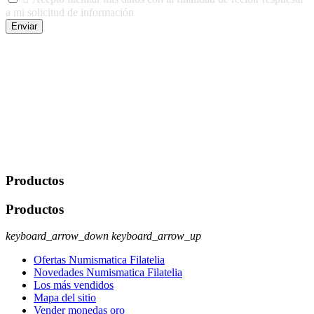
a mi solicitud de información
Enviar
De conformidad con las leyes y normativas aplicables, tienes
derecho a acceder, rectificar, limitar el tratamiento, oposición,
portabilidad y supresión de tus datos. Responsable De Tratamiento:
Javier Agustin Lopez Berdejo Finalidad: Mantener relaciones
comerciales/transaccionales con los usuarios interesados.
Legitimación: Consentimiento del usuario interesado. Destinatarios:
No se cederán datos a terceros, salvo autorización expresa del
usuario u obligación o permiso legal. Derechos: Acceso,
rectificación, supresión y oposición, entre otros. Para saber cómo
ejercer estos derechos visite nuestra página de
protección de datos
.
Productos
Productos
keyboard_arrow_down
keyboard_arrow_up
Ofertas Numismatica Filatelia
Novedades Numismatica Filatelia
Los más vendidos
Mapa del sitio
Vender monedas oro