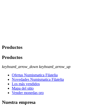
derecho a acceder, rectificar, limitar el tratamiento, oposición,
portabilidad y supresión de tus datos. Responsable De Tratamiento:
Javier Agustin Lopez Berdejo Finalidad: Mantener relaciones
comerciales/transaccionales con los usuarios interesados.
Legitimación: Consentimiento del usuario interesado. Destinatarios:
No se cederán datos a terceros, salvo autorización expresa del
usuario u obligación o permiso legal. Derechos: Acceso,
rectificación, supresión y oposición, entre otros. Para saber cómo
ejercer estos derechos visite nuestra página de
protección de datos
.
Productos
Productos
keyboard_arrow_down
keyboard_arrow_up
Ofertas Numismatica Filatelia
Novedades Numismatica Filatelia
Los más vendidos
Mapa del sitio
Vender monedas oro
Nuestra empresa