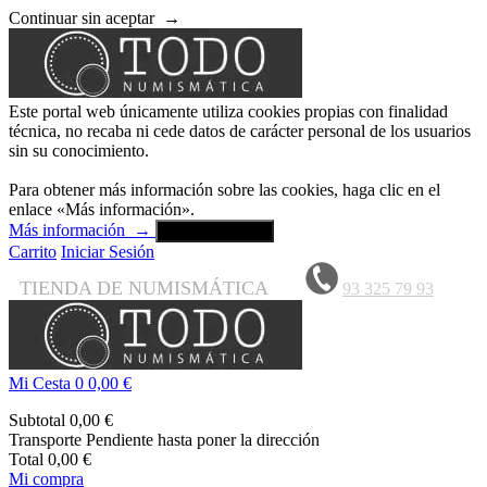
Continuar sin aceptar
→
Este portal web únicamente utiliza cookies propias con finalidad
técnica, no recaba ni cede datos de carácter personal de los usuarios
sin su conocimiento.
Para obtener más información sobre las cookies, haga clic en el
enlace «Más información».
Más información
→
Aceptar y cerrar
Carrito
Iniciar Sesión
TIENDA DE NUMISMÁTICA
93 325 79 93
Mi Cesta
0
0,00 €
Subtotal
0,00 €
Transporte
Pendiente hasta poner la dirección
Total
0,00 €
Mi compra