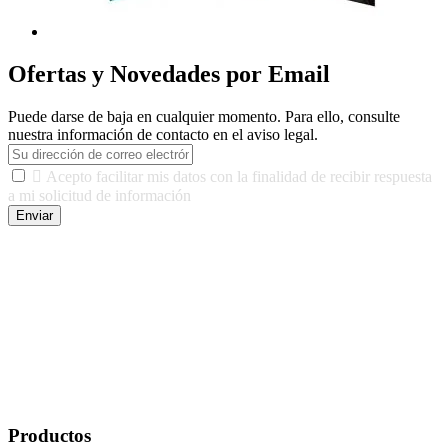
Ofertas y Novedades por Email
Puede darse de baja en cualquier momento. Para ello, consulte
nuestra información de contacto en el aviso legal.

Acepto facilitar mis datos con la finalidad de recibir respuesta
a mi solicitud de información
Enviar
De conformidad con las leyes y normativas aplicables, tienes
derecho a acceder, rectificar, limitar el tratamiento, oposición,
portabilidad y supresión de tus datos. Responsable De Tratamiento:
Javier Agustin Lopez Berdejo Finalidad: Mantener relaciones
comerciales/transaccionales con los usuarios interesados.
Legitimación: Consentimiento del usuario interesado. Destinatarios:
No se cederán datos a terceros, salvo autorización expresa del
usuario u obligación o permiso legal. Derechos: Acceso,
rectificación, supresión y oposición, entre otros. Para saber cómo
ejercer estos derechos visite nuestra página de
protección de datos
.
Productos