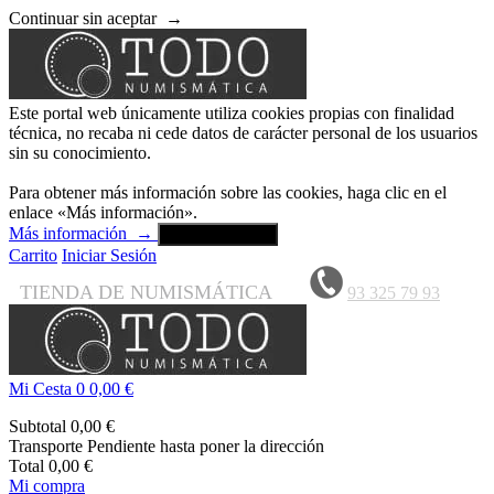
Continuar sin aceptar
→
Este portal web únicamente utiliza cookies propias con finalidad
técnica, no recaba ni cede datos de carácter personal de los usuarios
sin su conocimiento.
Para obtener más información sobre las cookies, haga clic en el
enlace «Más información».
Más información
→
Aceptar y cerrar
Carrito
Iniciar Sesión
TIENDA DE NUMISMÁTICA
93 325 79 93
Mi Cesta
0
0,00 €
Subtotal
0,00 €
Transporte
Pendiente hasta poner la dirección
Total
0,00 €
Mi compra