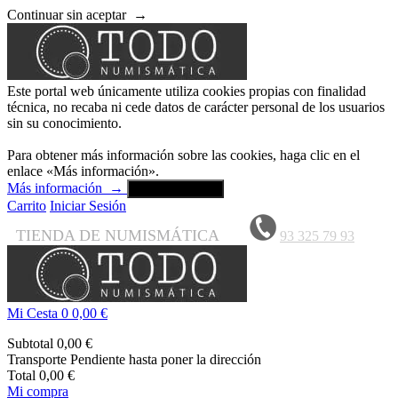
Continuar sin aceptar
→
Este portal web únicamente utiliza cookies propias con finalidad
técnica, no recaba ni cede datos de carácter personal de los usuarios
sin su conocimiento.
Para obtener más información sobre las cookies, haga clic en el
enlace «Más información».
Más información
→
Aceptar y cerrar
Carrito
Iniciar Sesión
TIENDA DE NUMISMÁTICA
93 325 79 93
Mi Cesta
0
0,00 €
Subtotal
0,00 €
Transporte
Pendiente hasta poner la dirección
Total
0,00 €
Mi compra