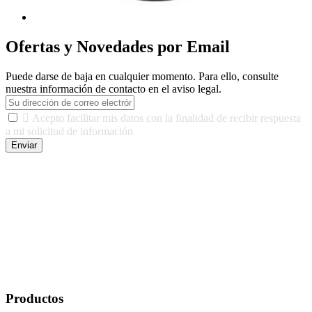
Ofertas y Novedades por Email
Puede darse de baja en cualquier momento. Para ello, consulte
nuestra información de contacto en el aviso legal.

Acepto facilitar mis datos con la finalidad de recibir respuesta
a mi solicitud de información
Enviar
De conformidad con las leyes y normativas aplicables, tienes
derecho a acceder, rectificar, limitar el tratamiento, oposición,
portabilidad y supresión de tus datos. Responsable De Tratamiento:
Javier Agustin Lopez Berdejo Finalidad: Mantener relaciones
comerciales/transaccionales con los usuarios interesados.
Legitimación: Consentimiento del usuario interesado. Destinatarios:
No se cederán datos a terceros, salvo autorización expresa del
usuario u obligación o permiso legal. Derechos: Acceso,
rectificación, supresión y oposición, entre otros. Para saber cómo
ejercer estos derechos visite nuestra página de
protección de datos
.
Productos