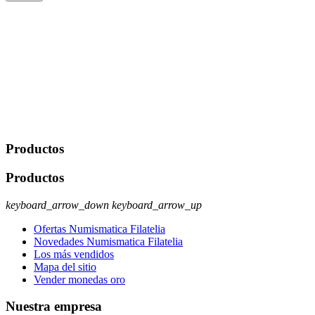
De conformidad con las leyes y normativas aplicables, tienes
derecho a acceder, rectificar, limitar el tratamiento, oposición,
portabilidad y supresión de tus datos. Responsable De Tratamiento:
Javier Agustin Lopez Berdejo Finalidad: Mantener relaciones
comerciales/transaccionales con los usuarios interesados.
Legitimación: Consentimiento del usuario interesado. Destinatarios:
No se cederán datos a terceros, salvo autorización expresa del
usuario u obligación o permiso legal. Derechos: Acceso,
rectificación, supresión y oposición, entre otros. Para saber cómo
ejercer estos derechos visite nuestra página de
protección de datos
.
Productos
Productos
keyboard_arrow_down
keyboard_arrow_up
Ofertas Numismatica Filatelia
Novedades Numismatica Filatelia
Los más vendidos
Mapa del sitio
Vender monedas oro
Nuestra empresa