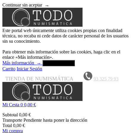
Continuar sin aceptar
→
Este portal web únicamente utiliza cookies propias con finalidad
técnica, no recaba ni cede datos de carácter personal de los usuarios
sin su conocimiento.
Para obtener más información sobre las cookies, haga clic en el
enlace «Más información».
Más información
→
Aceptar y cerrar
Carrito
Iniciar Sesión
TIENDA DE NUMISMÁTICA
93 325 79 93
Mi Cesta
0
0,00 €
Subtotal
0,00 €
Transporte
Pendiente hasta poner la dirección
Total
0,00 €
Mi compra