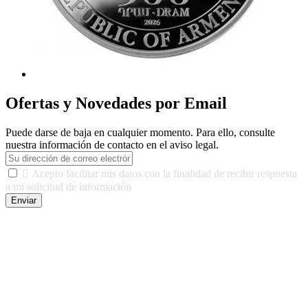
Ofertas y Novedades por Email
Puede darse de baja en cualquier momento. Para ello, consulte
nuestra información de contacto en el aviso legal.

Acepto facilitar mis datos con la finalidad de recibir respuesta
a mi solicitud de información
Enviar
De conformidad con las leyes y normativas aplicables, tienes
derecho a acceder, rectificar, limitar el tratamiento, oposición,
portabilidad y supresión de tus datos. Responsable De Tratamiento:
Javier Agustin Lopez Berdejo Finalidad: Mantener relaciones
comerciales/transaccionales con los usuarios interesados.
Legitimación: Consentimiento del usuario interesado. Destinatarios:
No se cederán datos a terceros, salvo autorización expresa del
usuario u obligación o permiso legal. Derechos: Acceso,