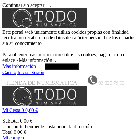
Continuar sin aceptar
→
Este portal web únicamente utiliza cookies propias con finalidad
técnica, no recaba ni cede datos de carácter personal de los usuarios
sin su conocimiento.
Para obtener más información sobre las cookies, haga clic en el
enlace «Más información».
Más información
→
Aceptar y cerrar
Carrito
Iniciar Sesión
TIENDA DE NUMISMÁTICA
93 325 79 93
Mi Cesta
0
0,00 €
Subtotal
0,00 €
Transporte
Pendiente hasta poner la dirección
Total
0,00 €
Mi compra