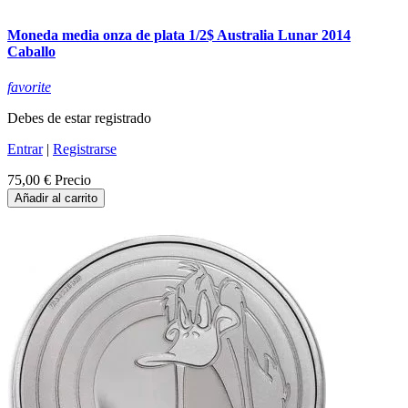
Moneda media onza de plata 1/2$ Australia Lunar 2014
Caballo
favorite
Debes de estar registrado
Entrar
|
Registrarse
75,00 €
Precio
Añadir al carrito