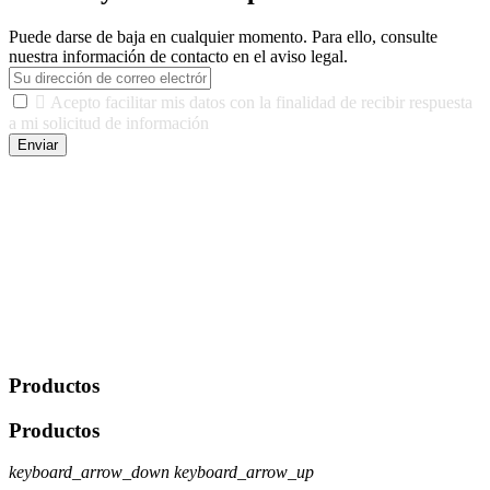
Puede darse de baja en cualquier momento. Para ello, consulte
nuestra información de contacto en el aviso legal.

Acepto facilitar mis datos con la finalidad de recibir respuesta
a mi solicitud de información
Enviar
De conformidad con las leyes y normativas aplicables, tienes
derecho a acceder, rectificar, limitar el tratamiento, oposición,
portabilidad y supresión de tus datos. Responsable De Tratamiento:
Javier Agustin Lopez Berdejo Finalidad: Mantener relaciones
comerciales/transaccionales con los usuarios interesados.
Legitimación: Consentimiento del usuario interesado. Destinatarios:
No se cederán datos a terceros, salvo autorización expresa del
usuario u obligación o permiso legal. Derechos: Acceso,
rectificación, supresión y oposición, entre otros. Para saber cómo
ejercer estos derechos visite nuestra página de
protección de datos
.
Productos
Productos
keyboard_arrow_down
keyboard_arrow_up