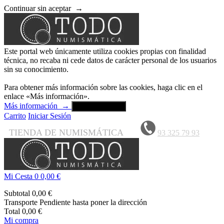
Continuar sin aceptar
→
Este portal web únicamente utiliza cookies propias con finalidad
técnica, no recaba ni cede datos de carácter personal de los usuarios
sin su conocimiento.
Para obtener más información sobre las cookies, haga clic en el
enlace «Más información».
Más información
→
Aceptar y cerrar
Carrito
Iniciar Sesión
TIENDA DE NUMISMÁTICA
93 325 79 93
Mi Cesta
0
0,00 €
Subtotal
0,00 €
Transporte
Pendiente hasta poner la dirección
Total
0,00 €
Mi compra