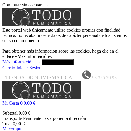
Continuar sin aceptar
→
Este portal web únicamente utiliza cookies propias con finalidad
técnica, no recaba ni cede datos de carácter personal de los usuarios
sin su conocimiento.
Para obtener más información sobre las cookies, haga clic en el
enlace «Más información».
Más información
→
Aceptar y cerrar
Carrito
Iniciar Sesión
TIENDA DE NUMISMÁTICA
93 325 79 93
Mi Cesta
0
0,00 €
Subtotal
0,00 €
Transporte
Pendiente hasta poner la dirección
Total
0,00 €
Mi compra