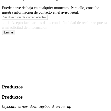
Puede darse de baja en cualquier momento. Para ello, consulte
nuestra información de contacto en el aviso legal.

Acepto facilitar mis datos con la finalidad de recibir respuesta
a mi solicitud de información
Enviar
De conformidad con las leyes y normativas aplicables, tienes
derecho a acceder, rectificar, limitar el tratamiento, oposición,
portabilidad y supresión de tus datos. Responsable De Tratamiento:
Javier Agustin Lopez Berdejo Finalidad: Mantener relaciones
comerciales/transaccionales con los usuarios interesados.
Legitimación: Consentimiento del usuario interesado. Destinatarios:
No se cederán datos a terceros, salvo autorización expresa del
usuario u obligación o permiso legal. Derechos: Acceso,
rectificación, supresión y oposición, entre otros. Para saber cómo
ejercer estos derechos visite nuestra página de
protección de datos
.
Productos
Productos
keyboard_arrow_down
keyboard_arrow_up