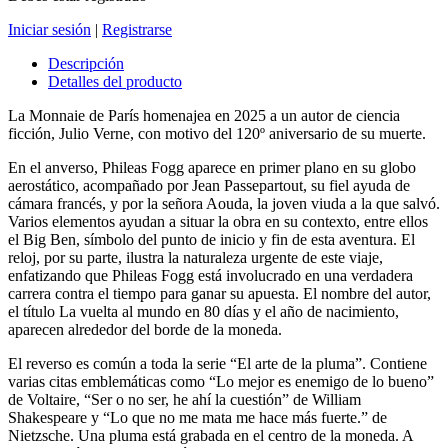
Iniciar sesión
|
Registrarse
Descripción
Detalles del producto
La Monnaie de París homenajea en 2025 a un autor de ciencia
ficción, Julio Verne, con motivo del 120º aniversario de su muerte.
En el anverso, Phileas Fogg aparece en primer plano en su globo
aerostático, acompañado por Jean Passepartout, su fiel ayuda de
cámara francés, y por la señora Aouda, la joven viuda a la que salvó.
Varios elementos ayudan a situar la obra en su contexto, entre ellos
el Big Ben, símbolo del punto de inicio y fin de esta aventura. El
reloj, por su parte, ilustra la naturaleza urgente de este viaje,
enfatizando que Phileas Fogg está involucrado en una verdadera
carrera contra el tiempo para ganar su apuesta. El nombre del autor,
el título La vuelta al mundo en 80 días y el año de nacimiento,
aparecen alrededor del borde de la moneda.
El reverso es común a toda la serie “El arte de la pluma”. Contiene
varias citas emblemáticas como “Lo mejor es enemigo de lo bueno”
de Voltaire, “Ser o no ser, he ahí la cuestión” de William
Shakespeare y “
Lo que no me mata me hace más fuerte.
” de
Nietzsche. Una pluma está grabada en el centro de la moneda. A