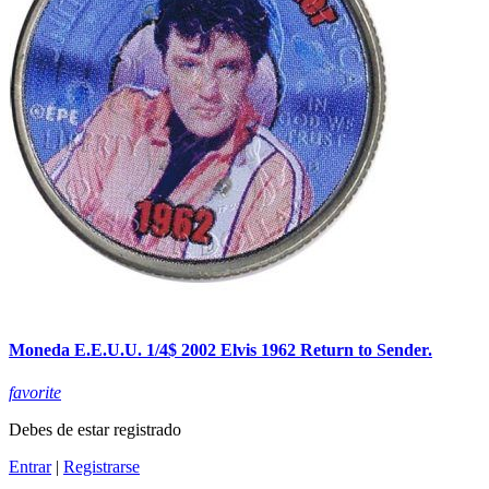
Moneda E.E.U.U. 1/4$ 2002 Elvis 1962 Return to Sender.
favorite
Debes de estar registrado
Entrar
|
Registrarse