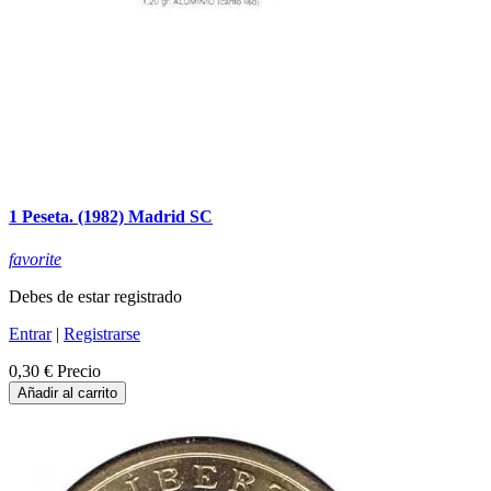
1 Peseta. (1982) Madrid SC
favorite
Debes de estar registrado
Entrar
|
Registrarse
0,30 €
Precio
Añadir al carrito