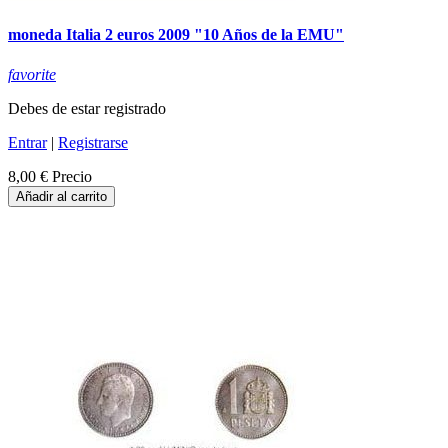
moneda Italia 2 euros 2009 "10 Años de la EMU"
favorite
Debes de estar registrado
Entrar
|
Registrarse
8,00 €
Precio
Añadir al carrito