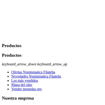
derecho a acceder, rectificar, limitar el tratamiento, oposición,
portabilidad y supresión de tus datos. Responsable De Tratamiento:
Javier Agustin Lopez Berdejo Finalidad: Mantener relaciones
comerciales/transaccionales con los usuarios interesados.
Legitimación: Consentimiento del usuario interesado. Destinatarios:
No se cederán datos a terceros, salvo autorización expresa del
usuario u obligación o permiso legal. Derechos: Acceso,
rectificación, supresión y oposición, entre otros. Para saber cómo
ejercer estos derechos visite nuestra página de
protección de datos
.
Productos
Productos
keyboard_arrow_down
keyboard_arrow_up
Ofertas Numismatica Filatelia
Novedades Numismatica Filatelia
Los más vendidos
Mapa del sitio
Vender monedas oro
Nuestra empresa