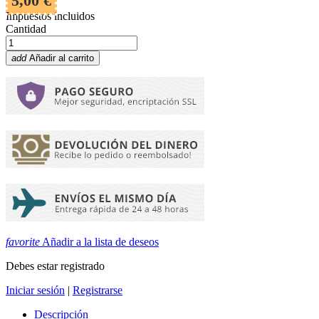
5,00 €
Impuestos incluidos
Cantidad
add
Añadir al carrito
favorite
Añadir a la lista de deseos
Debes estar registrado
Iniciar sesión
|
Registrarse
Descripción