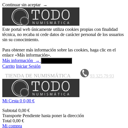
Continuar sin aceptar
→
Este portal web únicamente utiliza cookies propias con finalidad
técnica, no recaba ni cede datos de carácter personal de los usuarios
sin su conocimiento.
Para obtener más información sobre las cookies, haga clic en el
enlace «Más información».
Más información
→
Aceptar y cerrar
Carrito
Iniciar Sesión
TIENDA DE NUMISMÁTICA
93 325 79 93
Mi Cesta
0
0,00 €
Subtotal
0,00 €
Transporte
Pendiente hasta poner la dirección
Total
0,00 €
Mi compra