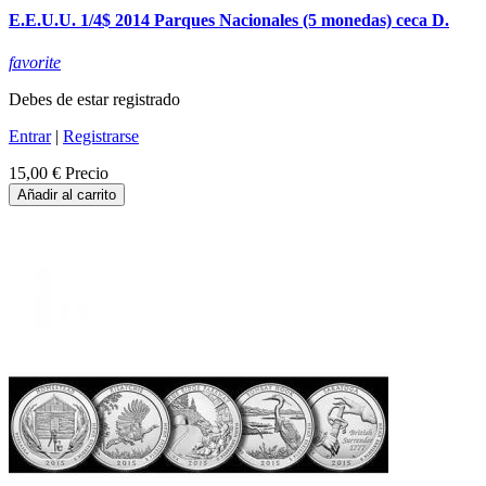
E.E.U.U. 1/4$ 2014 Parques Nacionales (5 monedas) ceca D.
favorite
Debes de estar registrado
Entrar
|
Registrarse
15,00 €
Precio
Añadir al carrito