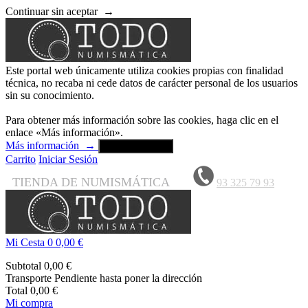
Continuar sin aceptar
→
Este portal web únicamente utiliza cookies propias con finalidad
técnica, no recaba ni cede datos de carácter personal de los usuarios
sin su conocimiento.
Para obtener más información sobre las cookies, haga clic en el
enlace «Más información».
Más información
→
Aceptar y cerrar
Carrito
Iniciar Sesión
TIENDA DE NUMISMÁTICA
93 325 79 93
Mi Cesta
0
0,00 €
Subtotal
0,00 €
Transporte
Pendiente hasta poner la dirección
Total
0,00 €
Mi compra