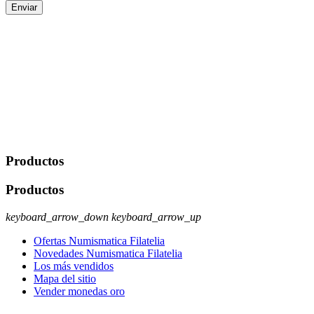
Enviar
De conformidad con las leyes y normativas aplicables, tienes
derecho a acceder, rectificar, limitar el tratamiento, oposición,
portabilidad y supresión de tus datos. Responsable De Tratamiento:
Javier Agustin Lopez Berdejo Finalidad: Mantener relaciones
comerciales/transaccionales con los usuarios interesados.
Legitimación: Consentimiento del usuario interesado. Destinatarios:
No se cederán datos a terceros, salvo autorización expresa del
usuario u obligación o permiso legal. Derechos: Acceso,
rectificación, supresión y oposición, entre otros. Para saber cómo
ejercer estos derechos visite nuestra página de
protección de datos
.
Productos
Productos
keyboard_arrow_down
keyboard_arrow_up
Ofertas Numismatica Filatelia
Novedades Numismatica Filatelia
Los más vendidos
Mapa del sitio
Vender monedas oro