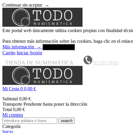
Continuar sin aceptar
→
Este portal web únicamente utiliza cookies propias con finalidad técni
Para obtener más información sobre las cookies, haga clic en el enla
Más información
→
Aceptar y cerrar
Carrito
Iniciar Sesión
TIENDA DE NUMISMÁTICA
93 325 79 93
Mi Cesta
0
0,00 €
Subtotal
0,00 €
Transporte
Pendiente hasta poner la dirección
Total
0,00 €
Mi compra
search
Categoría
Inicio